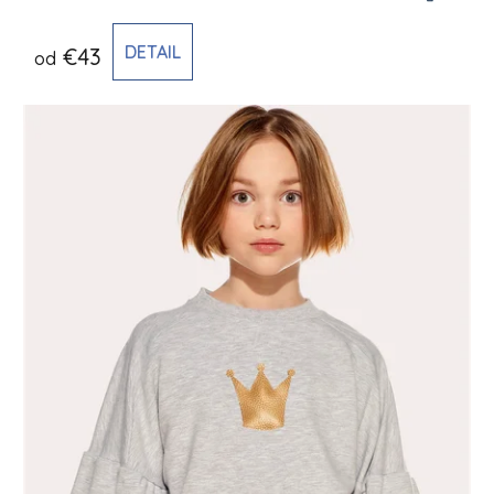
DETAIL
€43
od