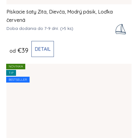
Pískacie šaty Zita, Dievča, Modrý pásik, Loďka
červená
Doba dodania do 7-9 dní.
(>5 ks)
DETAIL
€39
od
NOVINKA
TIP
BESTSELLER