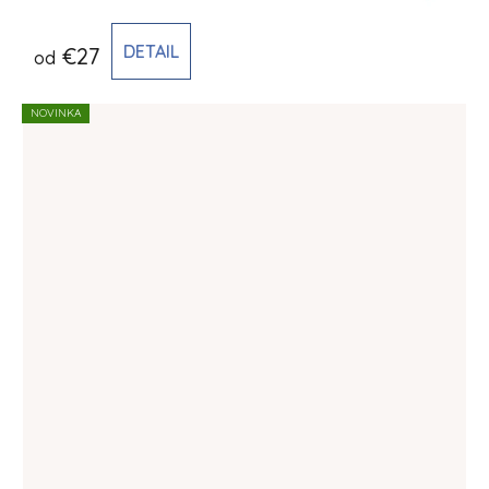
DETAIL
€27
od
NOVINKA