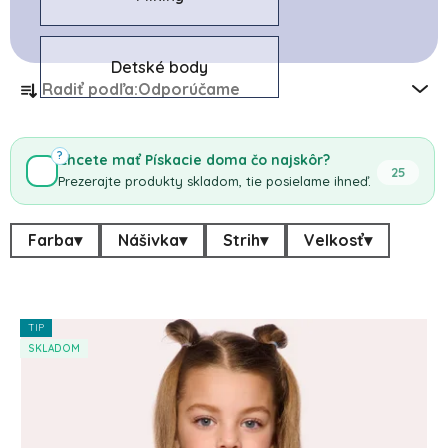
Detské body
Radenie produktov
Radiť podľa:
Odporúčame
?
Chcete mať Pískacie doma čo najskôr?
25
Prezerajte produkty skladom, tie posielame ihneď.
Farba
▾
Nášivka
▾
Strih
▾
Velkosť
▾
TIP
Výpis produktov
SKLADOM