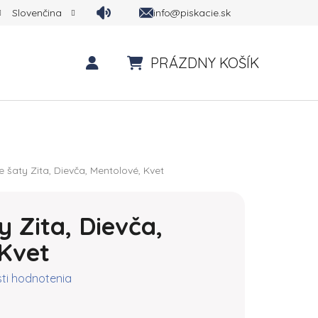
info@piskacie.sk
Slovenčina
PRÁZDNY KOŠÍK
NÁKUPNÝ KOŠÍK
e šaty Zita, Dievča, Mentolové, Kvet
y Zita, Dievča,
Kvet
ktu je 0,0 z 5 hviezdičiek.
ti hodnotenia