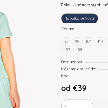
Pískacia nášivka vyroben
Tabuľka veľkostí
Variant:
92
98
104
110
152
158
Dostupnosť
Môžeme doručiť do:
Kód:
od
€39
Jednotková cena: