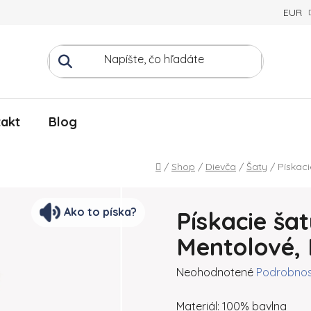
EUR
akt
Blog
Domov
/
Shop
/
Dievča
/
Šaty
/
Pískaci
Ako to píska?
Pískacie šat
Mentolové, 
Priemerné hodnotenie produ
Neohodnotené
Podrobnos
Materiál: 100% bavlna