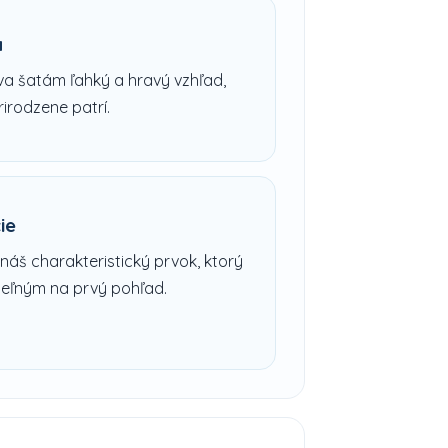
a
 šatám ľahký a hravý vzhľad,
irodzene patrí.
ie
 náš charakteristický prvok, ktorý
teľným na prvý pohľad.