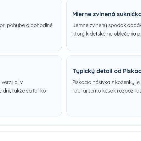
Mierne zvlnená sukničk
 pri pohybe a pohodlné
Jemne zvlnený spodok dodáva
ktorý k detskému oblečeniu pr
Typický detail od Pískac
verzii aj v
Pískacia nášivka z koženky je
 dni, takže sa ľahko
robí aj tento kúsok rozpozna