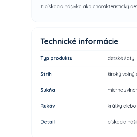
pískacia nášivka ako charakteristický det
Technické informácie
Typ produktu
detské šaty
Strih
široký voľný 
Sukňa
mierne zvlne
Rukáv
krátky alebo
Detail
pískacia náš