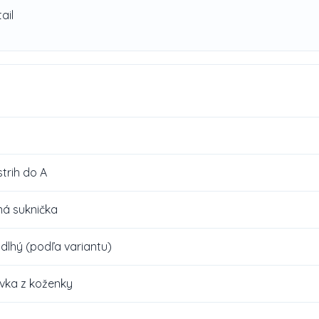
ail
strih do A
ná suknička
 dlhý (podľa variantu)
ivka z koženky