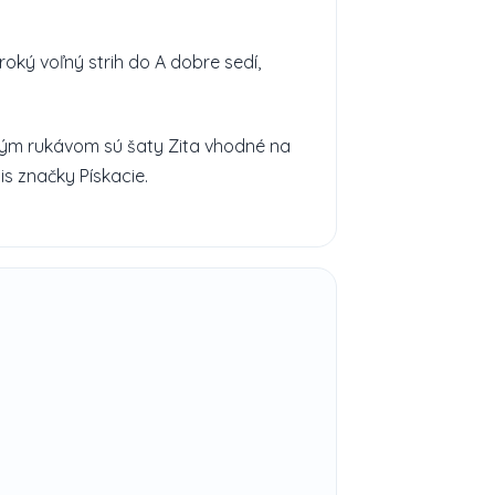
oký voľný strih do A dobre sedí,
hým rukávom sú šaty Zita vhodné na
is značky Pískacie.