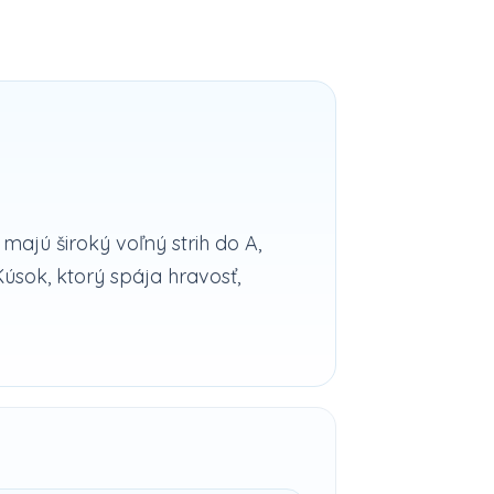
majú široký voľný strih do A,
sok, ktorý spája hravosť,