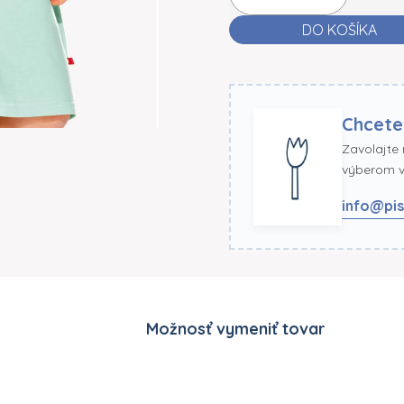
DO KOŠÍKA
Chcete
Zavolajte
výberom ve
info@pis
Možnosť vymeniť tovar