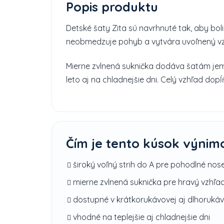
Popis produktu
Detské šaty Zita sú navrhnuté tak, aby bol
neobmedzuje pohyb a vytvára uvoľnený vzhľ
Mierne zvlnená suknička dodáva šatám jem
leto aj na chladnejšie dni. Celý vzhľad do
Čím je tento kúsok výnim
široký voľný strih do A pre pohodlné nos
mierne zvlnená suknička pre hravý vzhľa
dostupné v krátkorukávovej aj dlhorukávo
vhodné na teplejšie aj chladnejšie dni