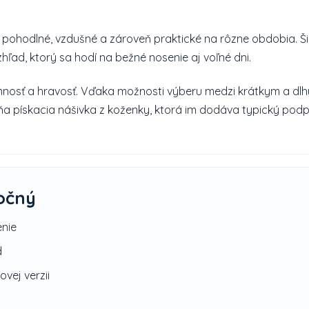
i pohodlné, vzdušné a zároveň praktické na rôzne obdobia. Šir
ad, ktorý sa hodí na bežné nosenie aj voľné dni.
nosť a hravosť. Vďaka možnosti výberu medzi krátkym a dl
pĺňa pískacia nášivka z koženky, ktorá im dodáva typický podp
očný
enie
d
vej verzii