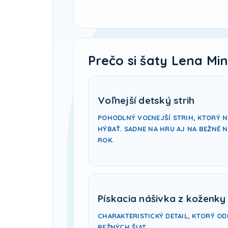
Prečo si šaty Lena Min
Voľnejší detský strih
POHODLNÝ VOĽNEJŠÍ STRIH, KTORÝ N
HÝBAŤ. SADNE NA HRU AJ NA BEŽNÉ N
ROK.
Pískacia nášivka z koženky
CHARAKTERISTICKÝ DETAIL, KTORÝ ODL
BEŽNÝCH ŠIAT.