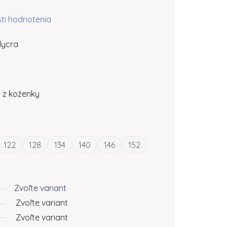
ktu je 0,0 z 5 hviezdičiek.
ti hodnotenia
lycra
á z koženky
122
128
134
140
146
152
Zvoľte variant
Zvoľte variant
Zvoľte variant