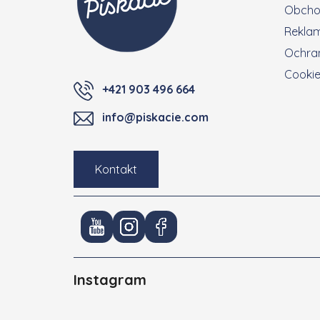
Obcho
Rekla
Ochra
Cooki
+421 903 496 664
info@piskacie.com
Kontakt
Instagram