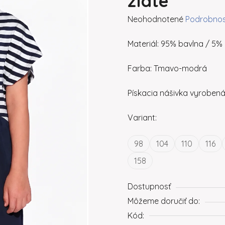
zlaté
Priemerné hodnotenie produ
Neohodnotené
Podrobnos
Materiál: 95% bavlna / 5% 
Farba: Tmavo-modrá
Pískacia nášivka vyroben
Variant:
98
104
110
116
158
Dostupnosť
Môžeme doručiť do:
Kód: