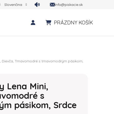
info@piskacie.sk
Slovenčina
PRÁZDNY KOŠÍK
NÁKUPNÝ KOŠÍK
ini, Dievča, Tmavomodré s tmavomodrým pásikom,
y Lena Mini,
avomodré s
m pásikom, Srdce