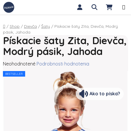
Prejsť na obsah
Hľadať
NÁKUP
Domov
/
Shop
/
Dievča
/
Šaty
/
Pískacie šaty Zita, Dievča, Modrý
pásik, Jahoda
Pískacie šaty Zita, Dievča,
Modrý pásik, Jahoda
Priemerné hodnotenie produktu je 0,0 z 5 hviezdičiek.
Neohodnotené
Podrobnosti hodnotenia
BESTSELLER
Ako to píska?