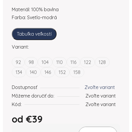
Materiál: 100% bavlna
Farba: Svetlo-modrá
Tabuľka veľkostí
Variant:
92
98
104
110
116
122
128
134
140
146
152
158
Dostupnosť
Zvoľte variant
Môžeme doručiť do:
Zvoľte variant
Kód:
Zvoľte variant
od
€39
Jednotková cena: