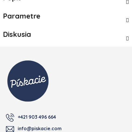
Parametre
Diskusia
Zápätie
+421 903 496 664
info@piskacie.com