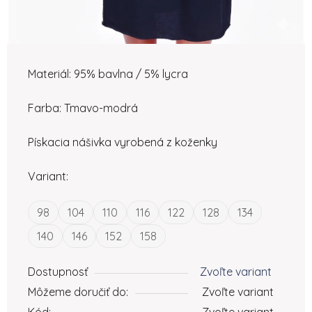
Materiál: 95% bavlna / 5% lycra
Farba: Tmavo-modrá
Pískacia nášivka vyrobená z koženky
Variant:
98
104
110
116
122
128
134
140
146
152
158
Dostupnosť
Zvoľte variant
Môžeme doručiť do:
Zvoľte variant
Kód:
Zvoľte variant