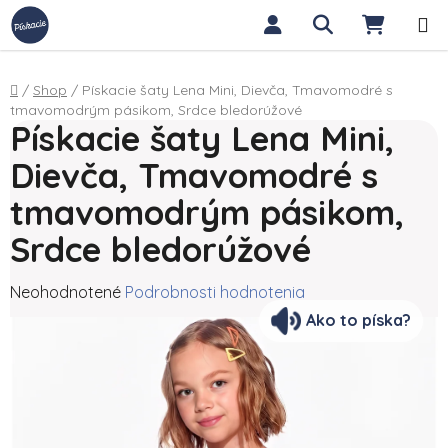
Prejsť na obsah
Hľadať
NÁKUP
Domov
/
Shop
/
Pískacie šaty Lena Mini, Dievča, Tmavomodré s
tmavomodrým pásikom, Srdce bledorúžové
Pískacie šaty Lena Mini,
Dievča, Tmavomodré s
tmavomodrým pásikom,
Srdce bledorúžové
Priemerné hodnotenie produktu je 0,0 z 5 hviezdičiek.
Neohodnotené
Podrobnosti hodnotenia
Ako to píska?