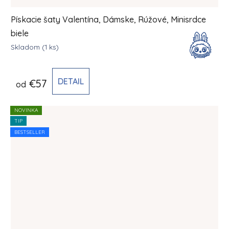
Pískacie šaty Valentína, Dámske, Rúžové, Minisrdce
biele
Skladom
(1 ks)
DETAIL
€57
od
NOVINKA
TIP
BESTSELLER