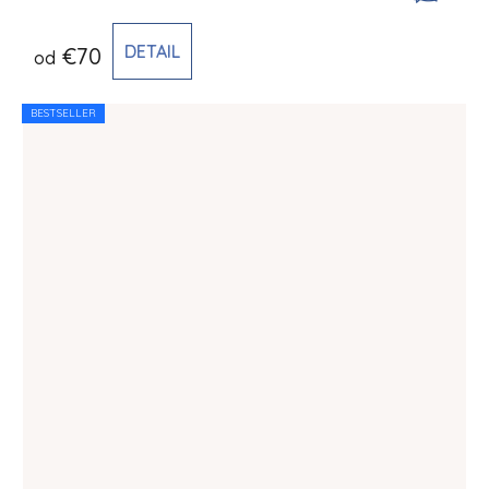
DETAIL
€70
od
BESTSELLER