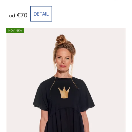
DETAIL
€70
od
NOVINKA