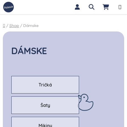
Prejsť na obsah
Hľadať
NÁKUP
Domov
/
Shop
/
Dámske
DÁMSKE
Tričká
Šaty
Mikiny