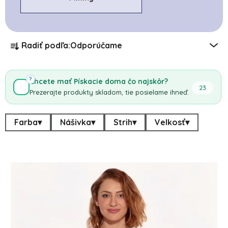
Radenie produktov
Radiť podľa:
Odporúčame
?
Chcete mať Pískacie doma čo najskôr?
23
Prezerajte produkty skladom, tie posielame ihneď.
Farba
▾
Nášivka
▾
Strih
▾
Velkosť
▾
Výpis produktov