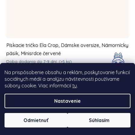
Pískacie tričko Ela Crop, Dámske oversize, Námornícky
pásik, Minisrdce červené
Doba dodania do 7-9 dní.
(>5 ks)
Na prispôsobenie obsahu a reklám, poskytovanie funkcií
sociálnych médií a analýzu návštevnosti používame
DETAIL
€35
od
súbory cookie. Viac informácií
tu
.
NOVINKA
Nastavenie
BESTSELLER
Odmietnuť
Súhlasím