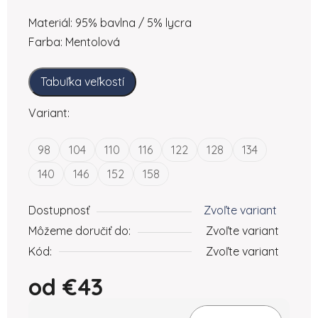
Materiál: 95% bavlna / 5% lycra
Farba: Mentolová
Tabuľka veľkostí
Variant:
98
104
110
116
122
128
134
140
146
152
158
Dostupnosť
Zvoľte variant
Môžeme doručiť do:
Zvoľte variant
Kód:
Zvoľte variant
od
€43
Jednotková cena: