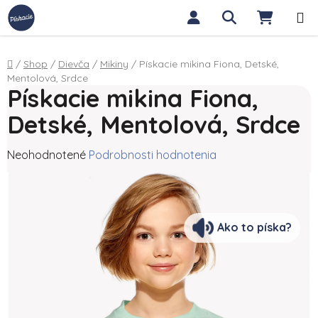
Prejsť na obsah
Hľadať
NÁKUP
Domov
/
Shop
/
Dievča
/
Mikiny
/
Pískacie mikina Fiona, Detské,
Mentolová, Srdce
Pískacie mikina Fiona,
Detské, Mentolová, Srdce
Priemerné hodnotenie produktu je 0,0 z 5 hviezdičiek.
Neohodnotené
Podrobnosti hodnotenia
Ako to píska?