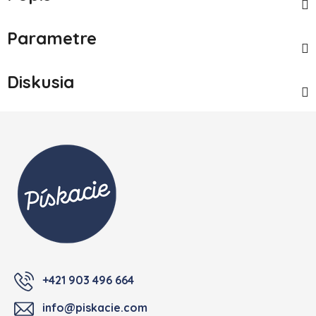
Parametre
Diskusia
Zápätie
+421 903 496 664
info@piskacie.com