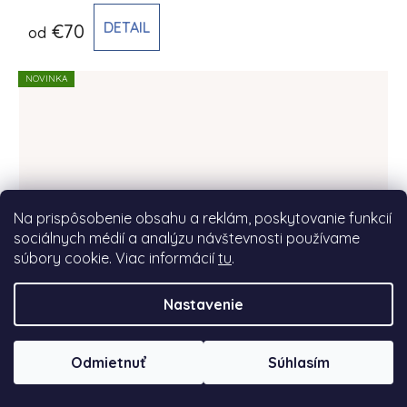
DETAIL
€70
od
NOVINKA
Na prispôsobenie obsahu a reklám, poskytovanie funkcií
sociálnych médií a analýzu návštevnosti používame
súbory cookie. Viac informácií
tu
.
Nastavenie
Odmietnuť
Súhlasím