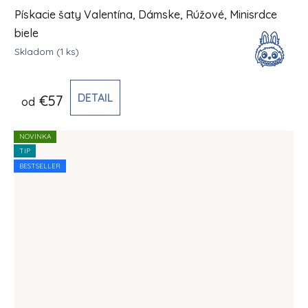
Pískacie šaty Valentína, Dámske, Rúžové, Minisrdce
biele
Skladom
(1 ks)
DETAIL
€57
od
NOVINKA
TIP
BESTSELLER