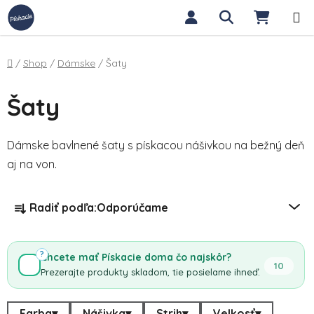
Prejsť na obsah
Hľadať
NÁKUP
Domov
/
Shop
/
Dámske
/
Šaty
Šaty
Dámske bavlnené šaty s pískacou nášivkou na bežný deň
aj na von.
Radenie produktov
Radiť podľa:
Odporúčame
?
Chcete mať Pískacie doma čo najskôr?
10
Prezerajte produkty skladom, tie posielame ihneď.
Farba
▾
Nášivka
▾
Strih
▾
Velkosť
▾