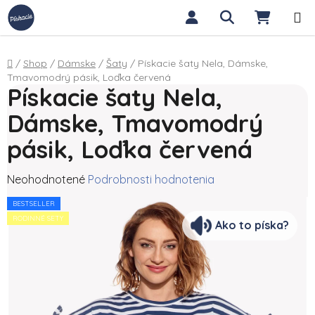
Prejsť na obsah
Hľadať
NÁKUP
Domov
/
Shop
/
Dámske
/
Šaty
/
Pískacie šaty Nela, Dámske,
Tmavomodrý pásik, Loďka červená
Pískacie šaty Nela,
Dámske, Tmavomodrý
pásik, Loďka červená
Priemerné hodnotenie produktu je 0,0 z 5 hviezdičiek.
Neohodnotené
Podrobnosti hodnotenia
BESTSELLER
RODINNÉ SETY
Ako to píska?