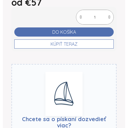
od
€57
Jednotková cena:
DO KOŠÍKA
KÚPIŤ TERAZ
Chcete sa o pískaní dozvedieť
viac?