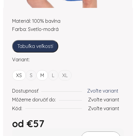
Materiál: 100% bavlna
Farba: Svetlo-modrá
Tabuľka veľkostí
Variant:
XS
S
M
L
XL
Dostupnosť
Zvoľte variant
Môžeme doručiť do:
Zvoľte variant
Kód:
Zvoľte variant
od
€57
Jednotková cena: