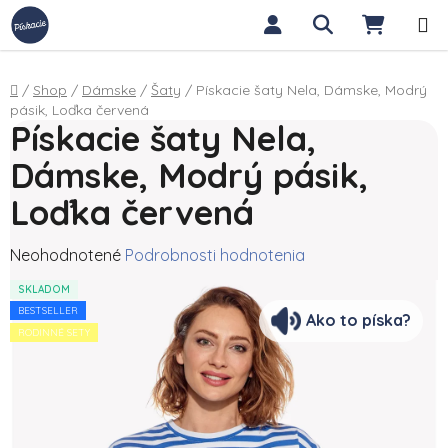
Prejsť na obsah
Hľadať
NÁKUP
Domov
/
Shop
/
Dámske
/
Šaty
/
Pískacie šaty Nela, Dámske, Modrý
pásik, Loďka červená
Pískacie šaty Nela,
Dámske, Modrý pásik,
Loďka červená
Priemerné hodnotenie produktu je 0,0 z 5 hviezdičiek.
Neohodnotené
Podrobnosti hodnotenia
SKLADOM
BESTSELLER
Ako to píska?
RODINNÉ SETY