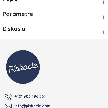
Parametre
Diskusia
Zápätie
+421 903 496 664
info@piskacie.com