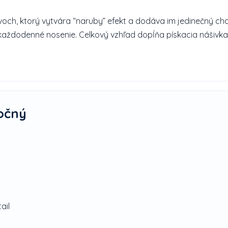
ávoch, ktorý vytvára “naruby” efekt a dodáva im jedinečný cha
a každodenné nosenie. Celkový vzhľad dopĺňa pískacia nášivk
očný
ail