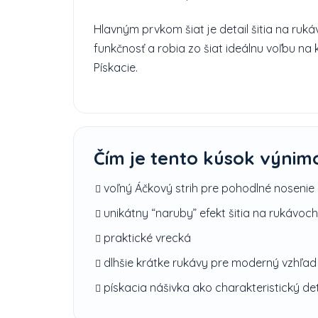
Hlavným prvkom šiat je detail šitia na ruk
funkčnosť a robia zo šiat ideálnu voľbu n
Pískacie.
Čím je tento kúsok výnim
voľný Áčkový strih pre pohodlné nosenie
unikátny “naruby” efekt šitia na rukávoch
praktické vrecká
dlhšie krátke rukávy pre moderný vzhľad
pískacia nášivka ako charakteristický det