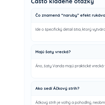
Často kladené otázky
Čo znamená “naruby” efekt rukáv
Ide o špecifický detail šitia, ktorý vyt
Majú šaty vrecká?
Áno, šaty Vanda majú praktické vrecká 
Ako sedí Áčkový strih?
Áčkový strih je voľný a pohodlný, neob