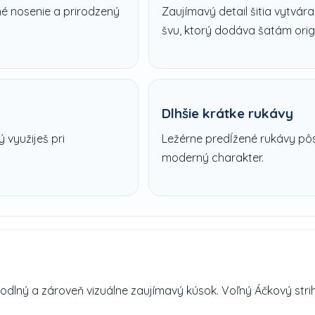
é nosenie a prirodzený
Zaujímavý detail šitia vytvá
švu, ktorý dodáva šatám orig
Dlhšie krátke rukávy
 využiješ pri
Ležérne predĺžené rukávy pô
moderný charakter.
lný a zároveň vizuálne zaujímavý kúsok. Voľný Áčkový stri