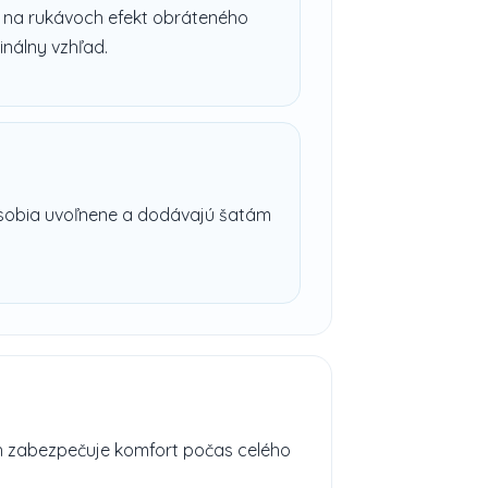
ra na rukávoch efekt obráteného
inálny vzhľad.
sobia uvoľnene a dodávajú šatám
h zabezpečuje komfort počas celého