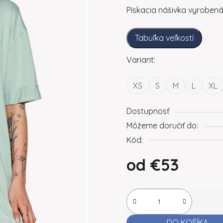
Pískacia nášivka vyroben
Tabuľka veľkostí
Variant:
XS
S
M
L
XL
Dostupnosť
Môžeme doručiť do:
Kód:
od
€53
Jednotková cena:
DO KOŠÍKA