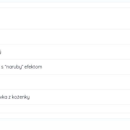
ý
, s “naruby” efektom
ivka z koženky