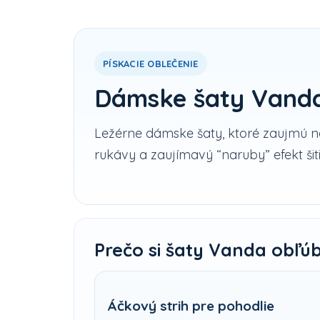
PÍSKACIE OBLEČENIE
Dámske šaty Vand
Ležérne dámske šaty, ktoré zaujmú na
rukávy a zaujímavý “naruby” efekt ši
Prečo si šaty Vanda obľúb
Áčkový strih pre pohodlie