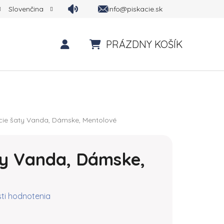
info@piskacie.sk
Slovenčina
PRÁZDNY KOŠÍK
NÁKUPNÝ KOŠÍK
cie šaty Vanda, Dámske, Mentolové
ty Vanda, Dámske,
ktu je 0,0 z 5 hviezdičiek.
ti hodnotenia