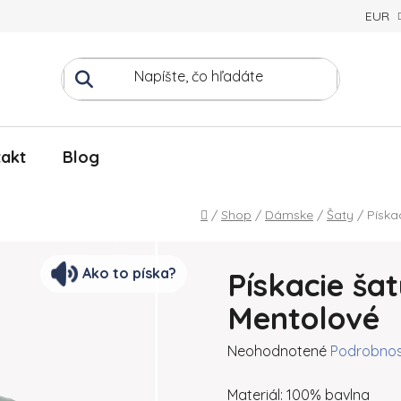
EUR
akt
Blog
Domov
/
Shop
/
Dámske
/
Šaty
/
Píska
Ako to píska?
Pískacie ša
Mentolové
Priemerné hodnotenie produ
Neohodnotené
Podrobnos
Materiál: 100% bavlna