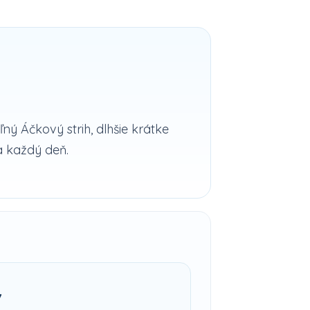
 Áčkový strih, dlhšie krátke
a každý deň.
v