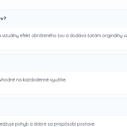
ov?
vára vizuálny efekt obráteného švu a dodáva šatám originálny v
vhodné na každodenné využitie.
medzuje pohyb a dobre sa prispôsobí postave.