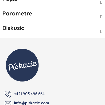
Parametre
Diskusia
Zápätie
+421 903 496 664
info@piskacie.com