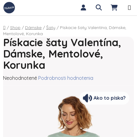
Prejsť na obsah
Hľadať
NÁKUP
Domov
/
Shop
/
Dámske
/
Šaty
/
Pískacie šaty Valentína, Dámske,
Mentolové, Korunka
Pískacie šaty Valentína,
Dámske, Mentolové,
Korunka
Priemerné hodnotenie produktu je 0,0 z 5 hviezdičiek.
Neohodnotené
Podrobnosti hodnotenia
Ako to píska?