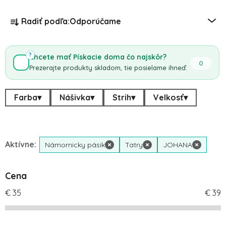
Radenie produktov
Radiť podľa:
Odporúčame
?
Chcete mať Pískacie doma čo najskôr?
0
Prezerajte produkty skladom, tie posielame ihneď.
Farba
▾
Nášivka
▾
Strih
▾
Velkosť
▾
Aktívne:
Námornicky pásik
×
Tatry
×
JOHANA
×
Cena
€
35
€
39