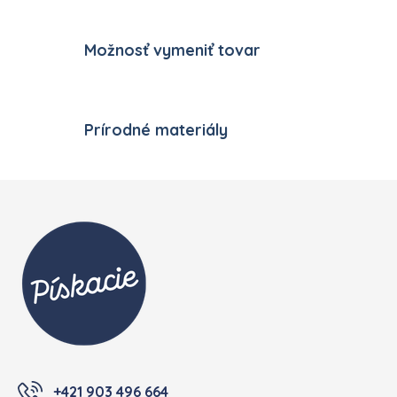
Možnosť vymeniť tovar
Prírodné materiály
Zápätie
+421 903 496 664