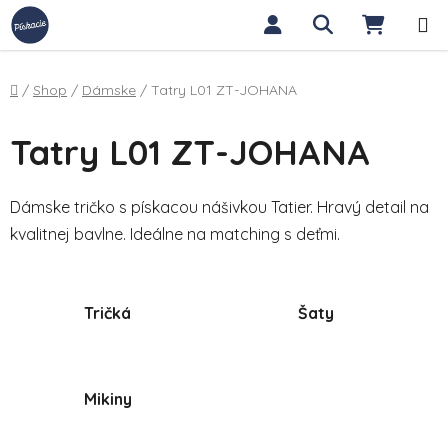
Prejsť na obsah
Hľadať
NÁKUP
Domov
/
Shop
/
Dámske
/
Tatry L01 ZT-JOHANA
Tatry L01 ZT-JOHANA
Dámske tričko s pískacou nášivkou Tatier. Hravý detail na
kvalitnej bavlne. Ideálne na matching s deťmi.
Tričká
Šaty
Mikiny