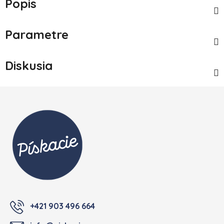
Popis
Parametre
Diskusia
Zápätie
+421 903 496 664