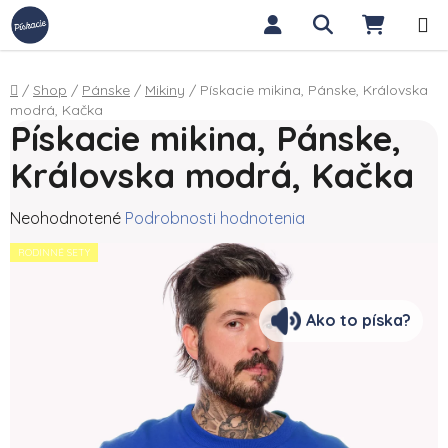
Prejsť na obsah
Hľadať
NÁKUP
Domov
/
Shop
/
Pánske
/
Mikiny
/
Pískacie mikina, Pánske, Královska
modrá, Kačka
Pískacie mikina, Pánske,
Královska modrá, Kačka
Priemerné hodnotenie produktu je 0,0 z 5 hviezdičiek.
Neohodnotené
Podrobnosti hodnotenia
RODINNÉ SETY
Ako to píska?