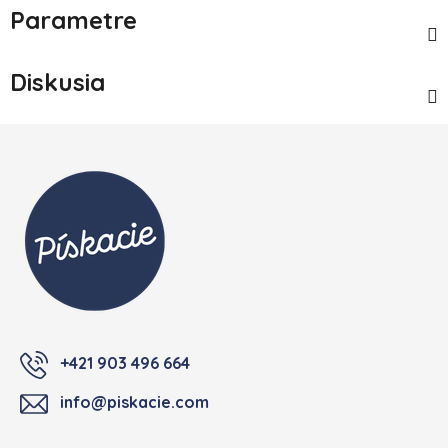
Parametre
Diskusia
Zápätie
+421 903 496 664
info@piskacie.com