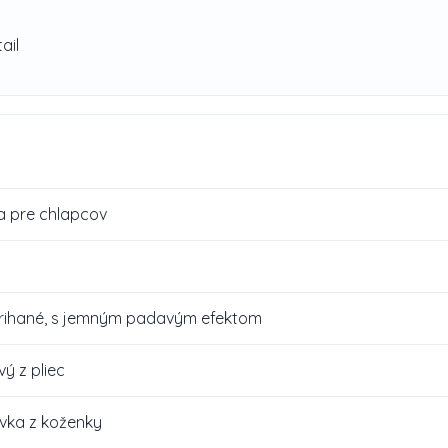
y
ail
a pre chlapcov
trihané, s jemným padavým efektom
ý z pliec
ivka z koženky