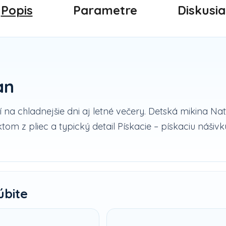
Popis
Parametre
Diskusia
an
 na chladnejšie dni aj letné večery. Detská mikina Nat
m z pliec a typický detail Pískacie – pískaciu nášivk
úbite