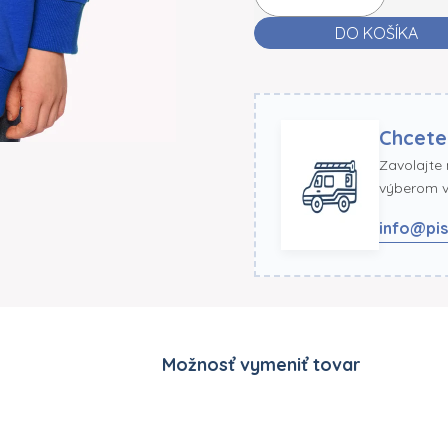
DO KOŠÍKA
Chcete
Zavolajte
výberom ve
info@pis
Možnosť vymeniť tovar