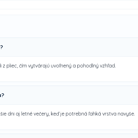
v?
 z pliec, čím vytvárajú uvoľnený a pohodlný vzhľad.
a?
šie dni aj letné večery, keď je potrebná ľahká vrstva navyše.