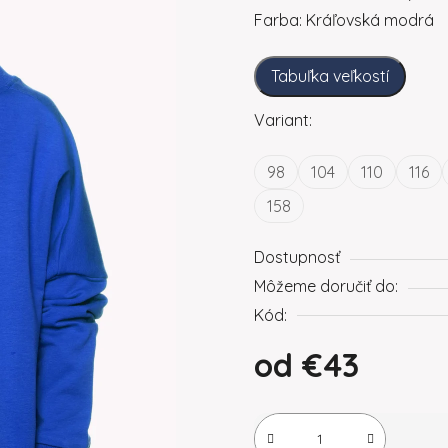
Farba: Kráľovská modrá
Tabuľka veľkostí
Variant:
98
104
110
116
158
Dostupnosť
Môžeme doručiť do:
Kód:
od
€43
Jednotková cena: