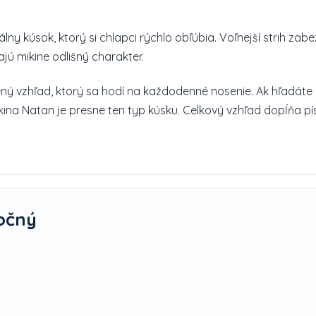
lny kúsok, ktorý si chlapci rýchlo obľúbia. Voľnejší strih za
jú mikine odlišný charakter.
ný vzhľad, ktorý sa hodí na každodenné nosenie. Ak hľadáte 
ina Natan je presne ten typ kúsku. Celkový vzhľad dopĺňa pí
očný