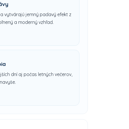
ávy
 a vytvárajú jemný padavý efekt z
voľnený a moderný vzhľad.
ia
ších dní aj počas letných večerov,
 navyše.