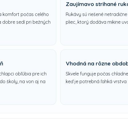
Zaujímavo strihané ruk
la komfort počas celého
Rukávy sú riešené netradične
a dobre sedí pri bežných
pliec, ktorý dodáva mikine u
eň
Vhodná na rôzne obdob
chlapci obľúbia pre ich
Skvele funguje počas chladnej
do školy, na von aj na
keď je potrebná ľahká vrstva