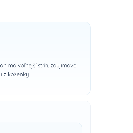
an má voľnejší strih, zaujímavo
u z koženky.