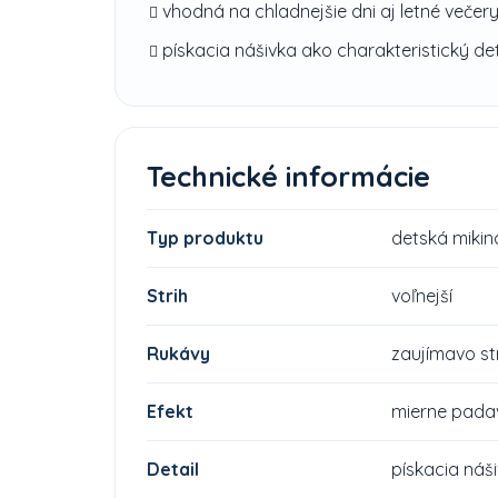
vhodná na chladnejšie dni aj letné večer
pískacia nášivka ako charakteristický det
Technické informácie
Typ produktu
detská mikin
Strih
voľnejší
Rukávy
zaujímavo s
Efekt
mierne padav
Detail
pískacia náš