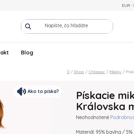
EUR
akt
Blog
Domov
/
Shop
/
Chlapec
/
Mikiny
/
Pís
Ako to píska?
Pískacie mi
Královska m
Priemerné hodnotenie produ
Neohodnotené
Podrobnos
Materiál: 95% bavlna / 5% 