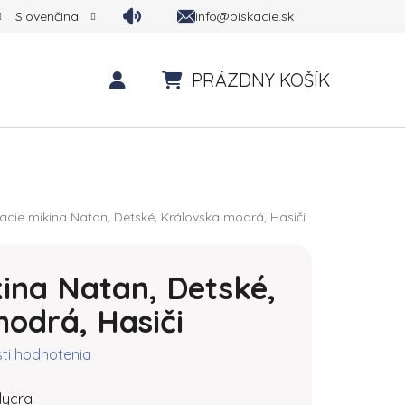
info@piskacie.sk
Slovenčina
PRÁZDNY KOŠÍK
NÁKUPNÝ KOŠÍK
kacie mikina Natan, Detské, Královska modrá, Hasiči
kina Natan, Detské,
odrá, Hasiči
ktu je 0,0 z 5 hviezdičiek.
ti hodnotenia
lycra