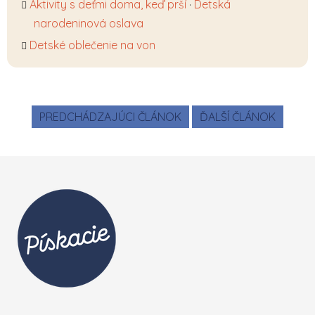
Aktivity s deťmi doma, keď prší
·
Detská
narodeninová oslava
Detské oblečenie na von
PREDCHÁDZAJÚCI ČLÁNOK
ĎALŠÍ ČLÁNOK
Zápätie