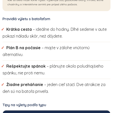
kde sa dieťa môže voľne hýbať. Vyberajte zoo, gazdovské dvory, ihriská, lesné
chodníky a interaktívne centrá pre prípad zlého počasia.
Pravidlá výletu s batoľaťom
✓
Krátka cesta
– ideálne do hodiny. Dlhé sedenie v aute
pokazí náladu skôr, než dôjdete.
✓
Plán B na počasie
– majte v zálohe vnútornú
alternatívu.
✓
Rešpektujte spánok
– plánujte okolo poludňajšieho
spánku, nie proti nemu.
✓
Žiadne preháňanie
– jeden cieľ stačí. Dve atrakcie za
deň sú na batoľa priveľa.
Tipy na výlety podľa typu