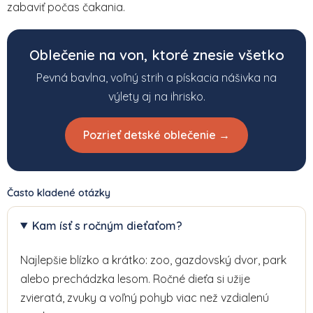
zabaviť počas čakania.
Oblečenie na von, ktoré znesie všetko
Pevná bavlna, voľný strih a pískacia nášivka na
výlety aj na ihrisko.
Pozrieť detské oblečenie →
Často kladené otázky
Kam ísť s ročným dieťaťom?
Najlepšie blízko a krátko: zoo, gazdovský dvor, park
alebo prechádzka lesom. Ročné dieťa si užije
zvieratá, zvuky a voľný pohyb viac než vzdialenú