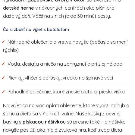
detské herne
v nákupných centrách ako plán pre
daždivý deň. Väčšina z nich je do 30 minút cesty.
Čo si zbaliť na výlet s batoľaťom
✓
Náhradné oblečenie a vrstva navyše (počasie sa mení
rýchlo)
✓
Voda, desiata a niečo na zahryznutie pri zlej nálade
✓
Plienky, vlhčené obrúsky, vrecko na špinavé veci
✓
Pohodlné oblečenie, ktoré znesie blato aj pieskovisko
Na výlet sa najviac oplatí oblečenie, ktoré vydrží pohyb a
špinu a dieťa sa v ňom cíti voľne. Naše kúsky z pevnej
bavlny s
pískacou nášivkou
sú presne také – a nášivka
navyše poslúži ako malá zvuková hra, keď treba dieťa