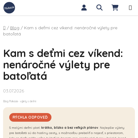
Prejsť na obsah
Hľadať
NÁKUP
Domov
/
Blog
/
Kam s deťmi cez víkend: nenáročné výlety pre
batoľatá
Kam s deťmi cez víkend:
nenáročné výlety pre
batoľatá
03.07.2026
Blog Pískacie · výlety s deťmi
RÝCHLA ODPOVEĎ
S malými deťmi platí:
krátko, blízko a bez veľkých plánov
. Najlepšie výlety
pre batoľatá sú do hodiny cesty, s možnosťou prebaliť a najesť, s priestorom,