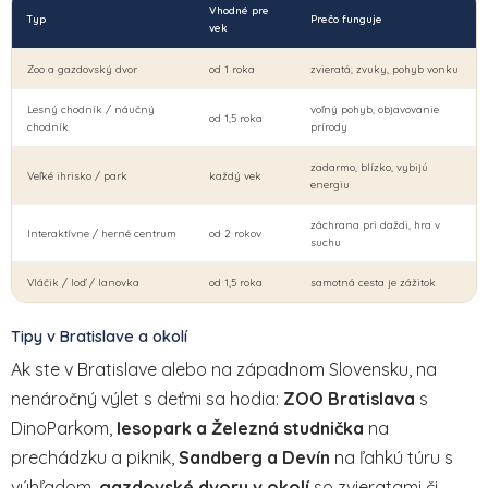
Vhodné pre
Typ
Prečo funguje
vek
Zoo a gazdovský dvor
od 1 roka
zvieratá, zvuky, pohyb vonku
Lesný chodník / náučný
voľný pohyb, objavovanie
od 1,5 roka
chodník
prírody
zadarmo, blízko, vybijú
Veľké ihrisko / park
každý vek
energiu
záchrana pri daždi, hra v
Interaktívne / herné centrum
od 2 rokov
suchu
Vláčik / loď / lanovka
od 1,5 roka
samotná cesta je zážitok
Tipy v Bratislave a okolí
Ak ste v Bratislave alebo na západnom Slovensku, na
nenáročný výlet s deťmi sa hodia:
ZOO Bratislava
s
DinoParkom,
lesopark a Železná studnička
na
prechádzku a piknik,
Sandberg a Devín
na ľahkú túru s
výhľadom,
gazdovské dvory v okolí
so zvieratami či