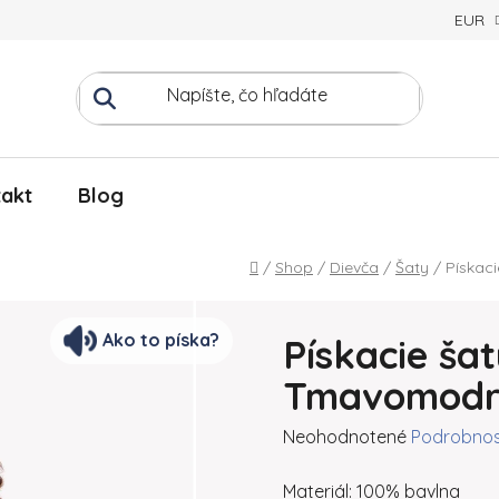
EUR
akt
Blog
Domov
/
Shop
/
Dievča
/
Šaty
/
Pískac
Ako to píska?
Pískacie ša
Tmavomodré
Priemerné hodnotenie produ
Neohodnotené
Podrobnos
Materiál: 100% bavlna