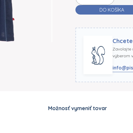
DO KOŠÍKA
Chcete
Zavolajte
výberom ve
info@pis
Možnosť vymeniť tovar