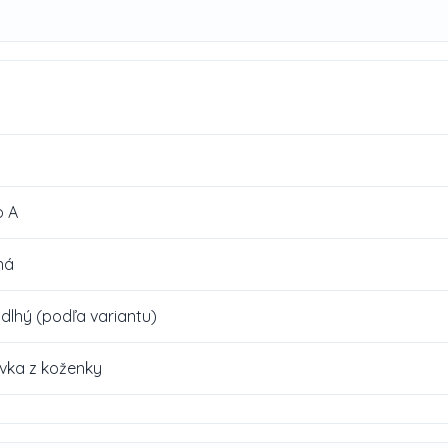
o A
ná
 dlhý (podľa variantu)
ivka z koženky