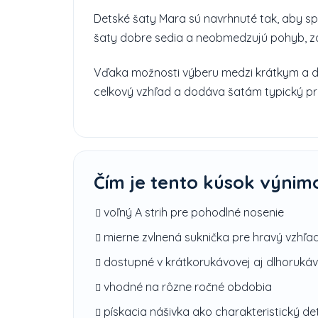
Detské šaty Mara sú navrhnuté tak, aby spá
šaty dobre sedia a neobmedzujú pohyb, za
Vďaka možnosti výberu medzi krátkym a dlh
celkový vzhľad a dodáva šatám typický pr
Čím je tento kúsok výnim
voľný A strih pre pohodlné nosenie
mierne zvlnená suknička pre hravý vzhľa
dostupné v krátkorukávovej aj dlhorukávo
vhodné na rôzne ročné obdobia
pískacia nášivka ako charakteristický det