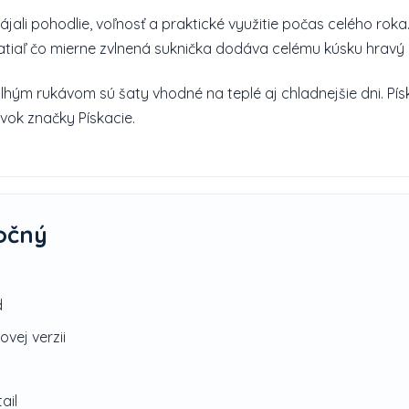
jali pohodlie, voľnosť a praktické využitie počas celého roka
tiaľ čo mierne zvlnená suknička dodáva celému kúsku hravý 
ým rukávom sú šaty vhodné na teplé aj chladnejšie dni. Pís
vok značky Pískacie.
očný
d
vej verzii
ail