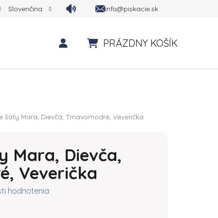
info@piskacie.sk
Slovenčina
PRÁZDNY KOŠÍK
NÁKUPNÝ KOŠÍK
ie šaty Mara, Dievča, Tmavomodré, Veverička
ty Mara, Dievča,
, Veverička
ktu je 0,0 z 5 hviezdičiek.
ti hodnotenia