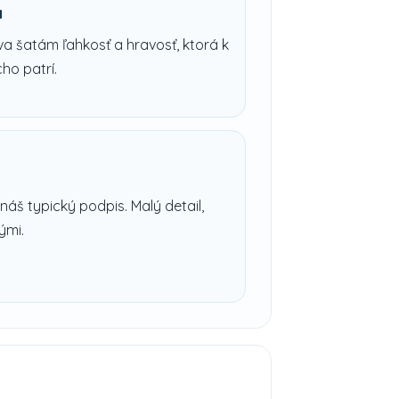
a
 šatám ľahkosť a hravosť, ktorá k
ho patrí.
náš typický podpis. Malý detail,
ými.