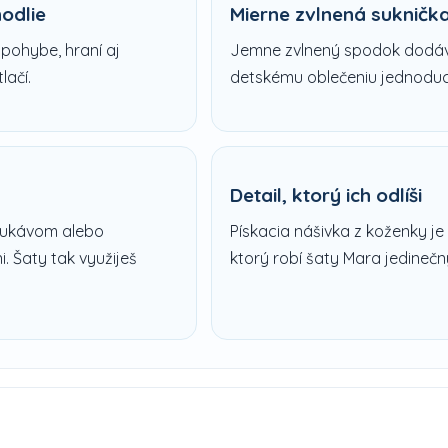
odlie
Mierne zvlnená sukničk
 pohybe, hraní aj
Jemne zvlnený spodok dodáva
lačí.
detskému oblečeniu jednoduc
Detail, ktorý ich odlíši
rukávom alebo
Pískacia nášivka z koženky je 
. Šaty tak využiješ
ktorý robí šaty Mara jedinečn