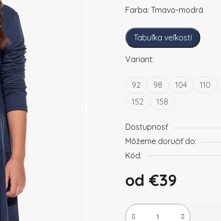
Farba: Tmavo-modrá
Tabuľka veľkostí
Variant:
92
98
104
110
152
158
Dostupnosť
Môžeme doručiť do:
Kód:
od
€39
Jednotková cena: