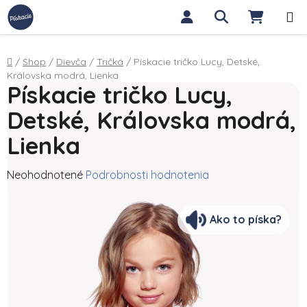
Prejsť na obsah
Hľadať
NÁKUP
Domov
/
Shop
/
Dievča
/
Tričká
/
Pískacie tričko Lucy, Detské,
Královska modrá, Lienka
Pískacie tričko Lucy,
Detské, Královska modrá,
Lienka
Priemerné hodnotenie produktu je 0,0 z 5 hviezdičiek.
Neohodnotené
Podrobnosti hodnotenia
Ako to píska?