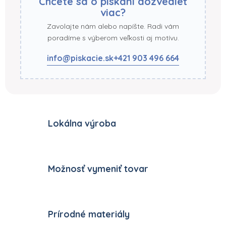
Chcete sa o pískaní dozvedieť
viac?
Zavolajte nám alebo napíšte. Radi vám
poradíme s výberom veľkosti aj motívu.
info@piskacie.sk
+421 903 496 664
Lokálna výroba
Možnosť vymeniť tovar
Prírodné materiály