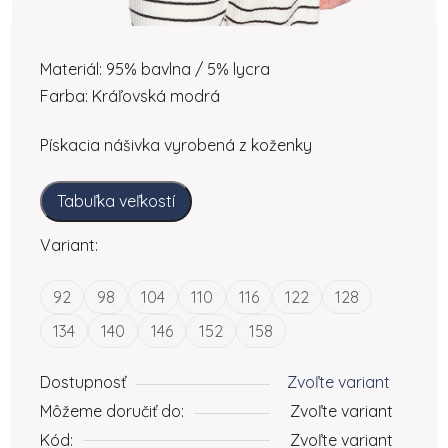
Materiál: 95% bavlna / 5% lycra
Farba: Kráľovská modrá
Pískacia nášivka vyrobená z koženky
Tabuľka veľkostí
Variant:
92
98
104
110
116
122
128
134
140
146
152
158
Dostupnosť
Zvoľte variant
Môžeme doručiť do:
Zvoľte variant
Kód:
Zvoľte variant