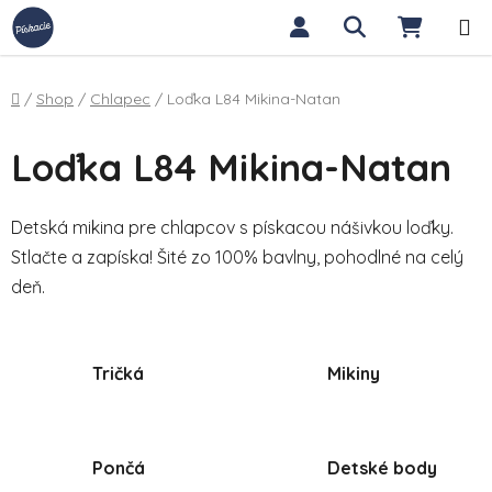
Prejsť na obsah
Hľadať
NÁKUP
Domov
/
Shop
/
Chlapec
/
Loďka L84 Mikina-Natan
Loďka L84 Mikina-Natan
Detská mikina pre chlapcov s pískacou nášivkou loďky.
Stlačte a zapíska! Šité zo 100% bavlny, pohodlné na celý
deň.
Tričká
Mikiny
Pončá
Detské body