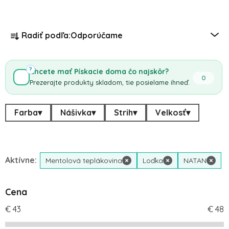
Radenie produktov
Radiť podľa:
Odporúčame
?
Chcete mať Pískacie doma čo najskôr?
0
Prezerajte produkty skladom, tie posielame ihneď.
Farba
▾
Nášivka
▾
Strih
▾
Velkosť
▾
Aktívne:
Mentolová teplákovina
×
Loďka
×
NATAN
×
Cena
€
43
€
48