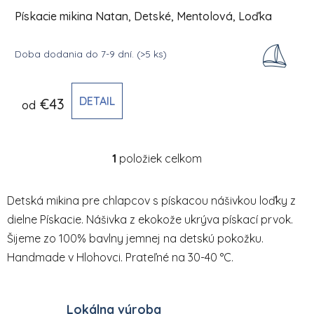
Pískacie mikina Natan, Detské, Mentolová, Loďka
Doba dodania do 7-9 dní.
(>5 ks)
DETAIL
€43
od
1
položiek celkom
Ovládacie prvky výpisu
Detská mikina pre chlapcov s pískacou nášivkou loďky z
dielne Pískacie. Nášivka z ekokože ukrýva pískací prvok.
Šijeme zo 100% bavlny jemnej na detskú pokožku.
Handmade v Hlohovci. Prateľné na 30-40 °C.
Lokálna výroba