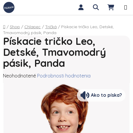
Prejsť na obsah
Hľadať
NÁKUP
Domov
/
Shop
/
Chlapec
/
Tričká
/
Pískacie tričko Leo, Detské,
Tmavomodrý pásik, Panda
Pískacie tričko Leo,
Detské, Tmavomodrý
pásik, Panda
Priemerné hodnotenie produktu je 0,0 z 5 hviezdičiek.
Neohodnotené
Podrobnosti hodnotenia
Ako to píska?