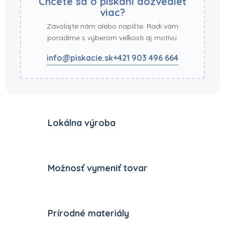
Chcete sa o pískaní dozvedieť
viac?
Zavolajte nám alebo napíšte. Radi vám
poradíme s výberom veľkosti aj motívu.
info@piskacie.sk
+421 903 496 664
Lokálna výroba
Možnosť vymeniť tovar
Prírodné materiály