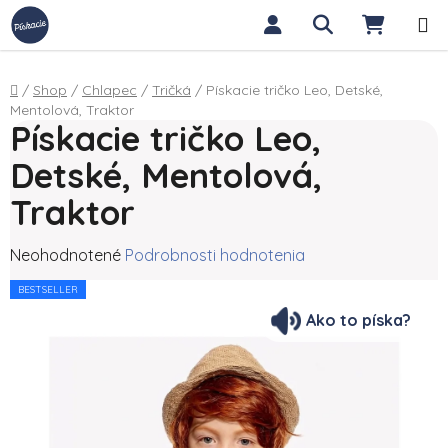
Prejsť na obsah
Hľadať
NÁKUP
Domov
/
Shop
/
Chlapec
/
Tričká
/
Pískacie tričko Leo, Detské,
Mentolová, Traktor
Pískacie tričko Leo,
Detské, Mentolová,
Traktor
Priemerné hodnotenie produktu je 0,0 z 5 hviezdičiek.
Neohodnotené
Podrobnosti hodnotenia
BESTSELLER
Ako to píska?