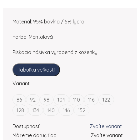
Materiál: 95% bavlna / 5% lycra
Farba: Mentolová
Pískacia nášivka vyrobená z koženky
Tabuľka veľkostí
Variant:
86
92
98
104
110
116
122
128
134
140
146
152
Dostupnosť
Zvoľte variant
Môžeme doručiť do:
Zvoľte variant