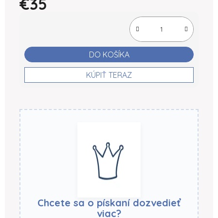
€35
Jednotková cena:
DO KOŠÍKA
KÚPIŤ TERAZ
Chcete sa o pískaní dozvedieť
viac?