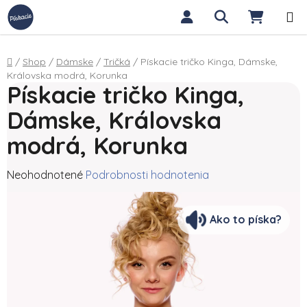
Prejsť na obsah
Hľadať
NÁKUP
Domov
/
Shop
/
Dámske
/
Tričká
/
Pískacie tričko Kinga, Dámske,
Královska modrá, Korunka
Pískacie tričko Kinga,
Dámske, Královska
modrá, Korunka
Priemerné hodnotenie produktu je 0,0 z 5 hviezdičiek.
Neohodnotené
Podrobnosti hodnotenia
Ako to píska?