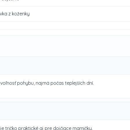
ivka z koženky
voľnosť pohybu, najmä počas teplejších dní.
e tričko praktické aj pre dojčiace mamičky.