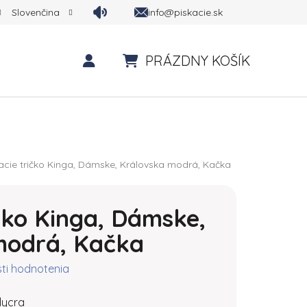
info@piskacie.sk
Slovenčina
PRÁZDNY KOŠÍK
NÁKUPNÝ KOŠÍK
acie tričko Kinga, Dámske, Královska modrá, Kačka
ičko Kinga, Dámske,
modrá, Kačka
ktu je 0,0 z 5 hviezdičiek.
ti hodnotenia
lycra