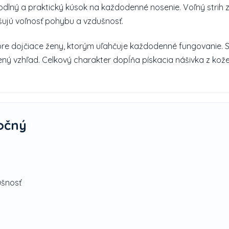
odlný a praktický kúsok na každodenné nosenie. Voľný strih
šujú voľnosť pohybu a vzdušnosť.
 pre dojčiace ženy, ktorým uľahčuje každodenné fungovanie. 
ný vzhľad. Celkový charakter dopĺňa pískacia nášivka z kože
očný
ušnosť