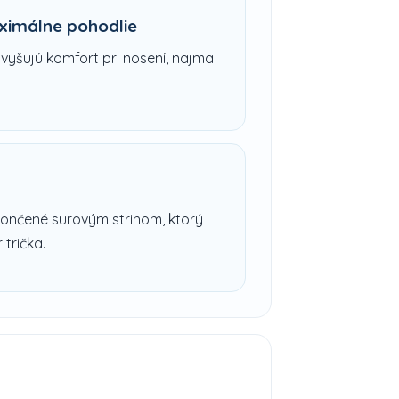
ximálne pohodlie
vyšujú komfort pri nosení, najmä
končené surovým strihom, ktorý
 trička.