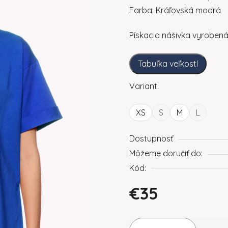
Farba: Kráľovská modrá
Pískacia nášivka vyroben
Tabuľka veľkostí
Variant:
XS
S
M
L
Dostupnosť
Môžeme doručiť do:
Kód:
€35
Jednotková cena: