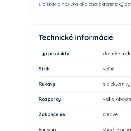
pískacia nášivka ako charakteristický det
Technické informácie
Typ produktu
dámske tričk
Strih
voľný
Rukávy
s efektom vy
Rozparky
veľké, obojs
Zakončenie
surové
Funkcia
vhodné aj na