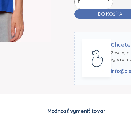
DO KOŠÍKA
Chcete
Zavolajte
výberom ve
info@pis
Možnosť vymeniť tovar