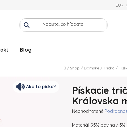
EUR
akt
Blog
Domov
/
Shop
/
Dámske
/
Tričká
/
Písk
Ako to píska?
Pískacie tr
Královska 
Priemerné hodnotenie produ
Neohodnotené
Podrobnos
Materiál: 95% bavlna / 5% 