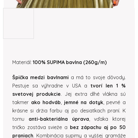
Materiál:
100%
SUPIMA bavlna (260g/m)
Špička
medzi
bavlnami
a má to svoje dôvody.
Pestuje sa výhradne v USA a
tvorí len 1 %
svetovej produkcie
. Jej extra dlhé vlákna sú
takmer
ako
hodváb
,
jemné
na
dotyk
, pevné a
krásne si držia farbu aj po desiatkach praní. K
tomu
anti-bakteriálna úprava
, vďaka ktorej
tričko zostáva svieže a
bez zápachu aj po 50
praniach
. Kombinácia supimy a vyššej gramáže