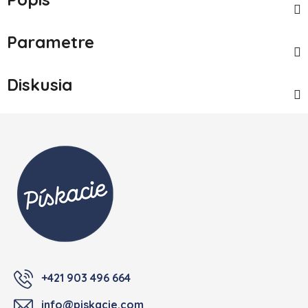
Parametre
Diskusia
Zápätie
+421 903 496 664
info@piskacie.com