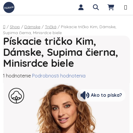
Prejsť na obsah
Hľadať
NÁKUP
Domov
/
Shop
/
Dámske
/
Tričká
/
Pískacie tričko Kim, Dámske,
Supima čierna, Minisrdce biele
Pískacie tričko Kim,
Dámske, Supima čierna,
Minisrdce biele
Priemerné hodnotenie produktu je 5,0 z 5 hviezdičiek.
1 hodnotenie
Podrobnosti hodnotenia
Ako to píska?