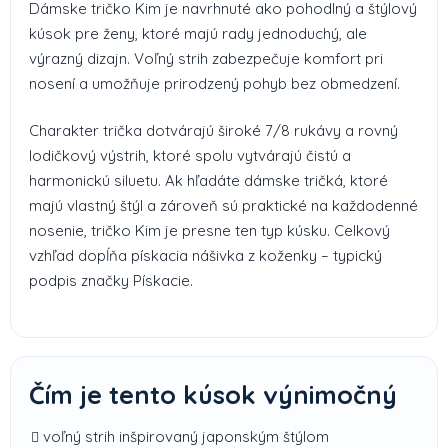
Dámske tričko Kim je navrhnuté ako pohodlný a štýlový
kúsok pre ženy, ktoré majú rady jednoduchý, ale
výrazný dizajn. Voľný strih zabezpečuje komfort pri
nosení a umožňuje prirodzený pohyb bez obmedzení.
Charakter trička dotvárajú široké 7/8 rukávy a rovný
lodičkový výstrih, ktoré spolu vytvárajú čistú a
harmonickú siluetu. Ak hľadáte dámske tričká, ktoré
majú vlastný štýl a zároveň sú praktické na každodenné
nosenie, tričko Kim je presne ten typ kúsku. Celkový
vzhľad dopĺňa pískacia nášivka z koženky – typický
podpis značky Pískacie.
Čím je tento kúsok výnimočný
voľný strih inšpirovaný japonským štýlom