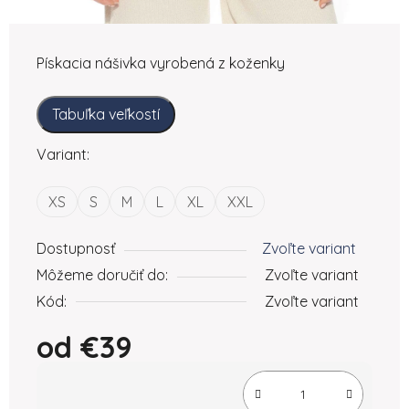
Pískacia nášivka vyrobená z koženky
Tabuľka veľkostí
Variant:
XS
S
M
L
XL
XXL
Dostupnosť
Zvoľte variant
Môžeme doručiť do:
Zvoľte variant
Kód:
Zvoľte variant
od
€39
Jednotková cena: