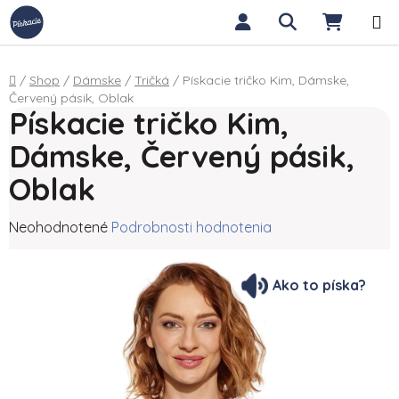
Prejsť na obsah
Hľadať
NÁKUP
Domov
/
Shop
/
Dámske
/
Tričká
/
Pískacie tričko Kim, Dámske,
Červený pásik, Oblak
Pískacie tričko Kim,
Dámske, Červený pásik,
Oblak
Priemerné hodnotenie produktu je 0,0 z 5 hviezdičiek.
Neohodnotené
Podrobnosti hodnotenia
Ako to píska?