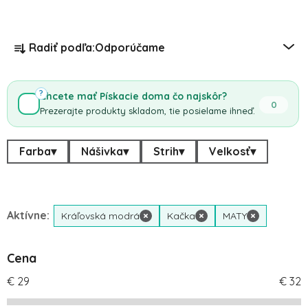
Radenie produktov
Radiť podľa:
Odporúčame
?
Chcete mať Pískacie doma čo najskôr?
0
Prezerajte produkty skladom, tie posielame ihneď.
Farba
▾
Nášivka
▾
Strih
▾
Velkosť
▾
Aktívne:
Kráľovská modrá
×
Kačka
×
MATY
×
Cena
€
29
€
32