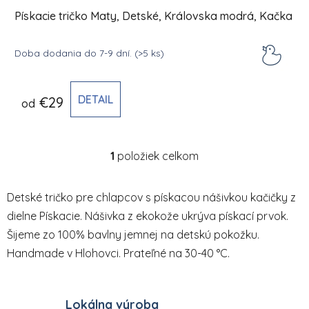
Pískacie tričko Maty, Detské, Královska modrá, Kačka
Doba dodania do 7-9 dní.
(>5 ks)
DETAIL
€29
od
1
položiek celkom
Ovládacie prvky výpisu
Detské tričko pre chlapcov s pískacou nášivkou kačičky z
dielne Pískacie. Nášivka z ekokože ukrýva pískací prvok.
Šijeme zo 100% bavlny jemnej na detskú pokožku.
Handmade v Hlohovci. Prateľné na 30-40 °C.
Lokálna výroba