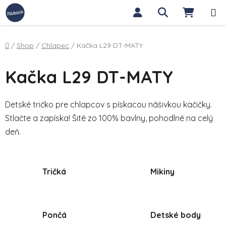
Prejsť na obsah
Hľadať
NÁKUP
Domov
/
Shop
/
Chlapec
/
Kačka L29 DT-MATY
Kačka L29 DT-MATY
Detské tričko pre chlapcov s pískacou nášivkou kačičky.
Stlačte a zapíska! Šité zo 100% bavlny, pohodlné na celý
deň.
Tričká
Mikiny
Pončá
Detské body