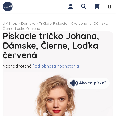
Prejsť na obsah
Hľadať
NÁKUP
Domov
/
Shop
/
Dámske
/
Tričká
/
Pískacie tričko Johana, Dámske,
Čierne, Loďka červená
Pískacie tričko Johana,
Dámske, Čierne, Loďka
červená
Priemerné hodnotenie produktu je 0,0 z 5 hviezdičiek.
Neohodnotené
Podrobnosti hodnotenia
Ako to píska?