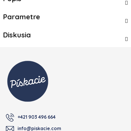
Parametre
Diskusia
Zápätie
+421 903 496 664
info@piskacie.com