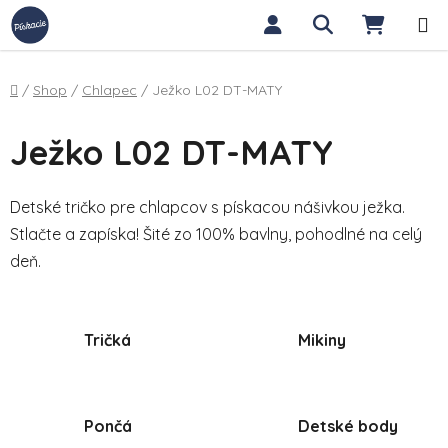
Prejsť na obsah
Hľadať
NÁKUP
Domov
/
Shop
/
Chlapec
/
Ježko L02 DT-MATY
Ježko L02 DT-MATY
Detské tričko pre chlapcov s pískacou nášivkou ježka.
Stlačte a zapíska! Šité zo 100% bavlny, pohodlné na celý
deň.
Tričká
Mikiny
Pončá
Detské body