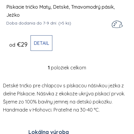
Pískacie tričko Maty, Detské, Tmavomodrý pásik,
Ježko
Doba dodania do 7-9 dní.
(>5 ks)
DETAIL
€29
od
1
položiek celkom
Ovládacie prvky výpisu
Detské tričko pre chlapcov s pískacou nášivkou ježka z
dielne Pískacie. Nášivka z ekokože ukrýva pískací prvok.
Šijeme zo 100% bavlny jemnej na detskú pokožku.
Handmade v Hlohovci. Prateľné na 30-40 °C.
Lokálna výroba