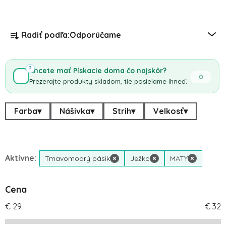
Radenie produktov
Radiť podľa:
Odporúčame
?
Chcete mať Pískacie doma čo najskôr?
0
Prezerajte produkty skladom, tie posielame ihneď.
Farba
▾
Nášivka
▾
Strih
▾
Velkosť
▾
Aktívne:
Tmavomodrý pásik
×
Ježko
×
MATY
×
Cena
€
29
€
32