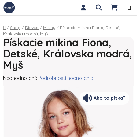
Prejsť na obsah
Hľadať
NÁKUP
Domov
/
Shop
/
Dievča
/
Mikiny
/
Pískacie mikina Fiona, Detské,
Královska modrá, Myš
Pískacie mikina Fiona,
Detské, Královska modrá,
Myš
Priemerné hodnotenie produktu je 0,0 z 5 hviezdičiek.
Neohodnotené
Podrobnosti hodnotenia
Ako to píska?