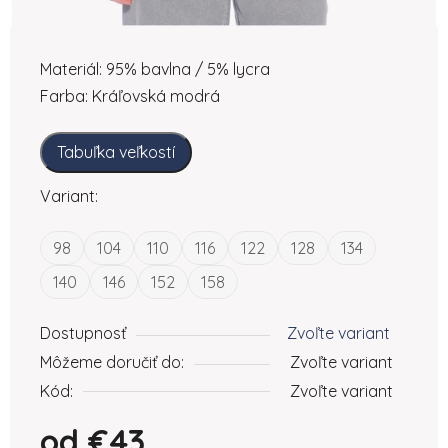
Materiál: 95% bavlna / 5% lycra
Farba: Kráľovská modrá
Tabuľka veľkostí
Variant:
98
104
110
116
122
128
134
140
146
152
158
Dostupnosť
Zvoľte variant
Môžeme doručiť do:
Zvoľte variant
Kód:
Zvoľte variant
od
€43