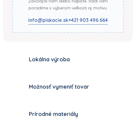
Zavolajte nám alebo napíšte. Radi vám
poradíme s výberom veľkosti aj motívu.
info@piskacie.sk
+421 903 496 664
Lokálna výroba
Možnosť vymeniť tovar
Prírodné materiály