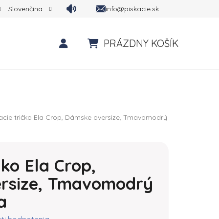
info@piskacie.sk
Slovenčina
PRÁZDNY KOŠÍK
NÁKUPNÝ KOŠÍK
acie tričko Ela Crop, Dámske oversize, Tmavomodrý
čko Ela Crop,
rsize, Tmavomodrý
a
ktu je 0,0 z 5 hviezdičiek.