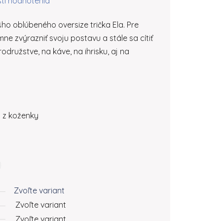
ti hodnotenia
ho oblúbeného oversize trička Ela. Pre
ne zvýrazniť svoju postavu a stále sa cítiť
družstve, na káve, na ihrisku, aj na
á z koženky
Zvoľte variant
Zvoľte variant
Zvoľte variant