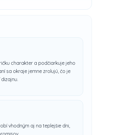
ičku charakter a podčiarkuje jeho
í sa okraje jemne zrolujú, čo je
 dizajnu.
obí vhodným aj na teplejšie dni,
romisov.