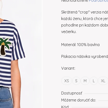
Neohodnotené
Podrobnos
Skrátená "crop" verzia náš
každú ženu, ktorá chce jem
pohodlne pri každom dobro
večierku.
Materiál: 100% bavlna
Pískacia nášivka vyroben
Variant:
XS
S
M
L
XL
Dostupnosť
Môžeme doručiť do:
Kód: