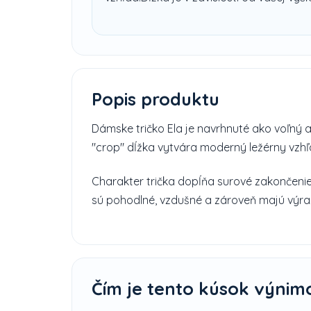
Popis produktu
Dámske tričko Ela je navrhnuté ako voľný 
"crop" dĺžka vytvára moderný ležérny vzhľ
Charakter trička dopĺňa surové zakončenie,
sú pohodlné, vzdušné a zároveň majú výrazn
Čím je tento kúsok výnim