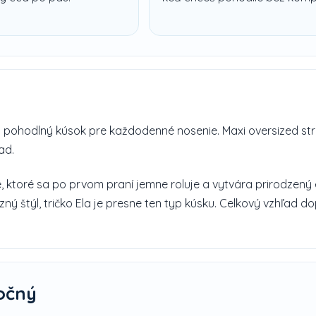
a pohodlný kúsok pre každodenné nosenie. Maxi oversized st
ad.
 ktoré sa po prvom praní jemne roluje a vytvára prirodzený e
ý štýl, tričko Ela je presne ten typ kúsku. Celkový vzhľad do
očný