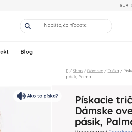
EUR
akt
Blog
Domov
/
Shop
/
Dámske
/
Tričká
/
Písk
pásik, Palma
Ako to píska?
Pískacie tri
Dámske ove
pásik, Palm
Priemerné hodnotenie produ