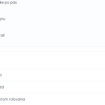
žke po pás
jnu
ail
o
zed
ektom rolovania