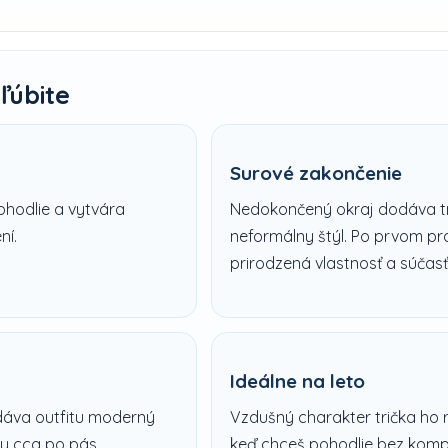
ľúbite
Surové zakončenie
ohodlie a vytvára
Nedokončený okraj dodáva tr
ní.
neformálny štýl.
Po prvom pran
prirodzená vlastnosť a súčasť
Ideálne na leto
odáva outfitu moderný
Vzdušný charakter trička ho r
ky cca po pás.
keď chceš pohodlie bez komp