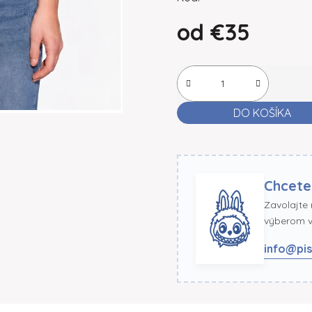
od
€35
Jednotková cena:
DO KOŠÍKA
Chcete
Zavolajte
výberom ve
info@pis