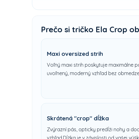
Prečo si tričko Ela Crop ob
Maxi oversized strih
Voľný maxi strih poskytuje maximálne p
uvoľnený, moderný vzhľad bez obmedze
Skrátená "crop" dĺžka
Zvýrazní pás, opticky predĺži nohy a d
vzhľad.
Dĺžka je v závislosti od vašej výš