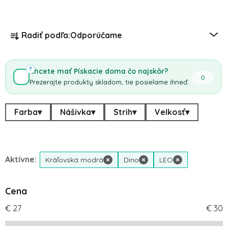
Radenie produktov
Radiť podľa:
Odporúčame
?
Chcete mať Pískacie doma čo najskôr?
0
Prezerajte produkty skladom, tie posielame ihneď.
Farba
▾
Nášivka
▾
Strih
▾
Velkosť
▾
Aktívne:
Kráľovská modrá
×
Dino
×
LEO
×
Cena
€
27
€
30