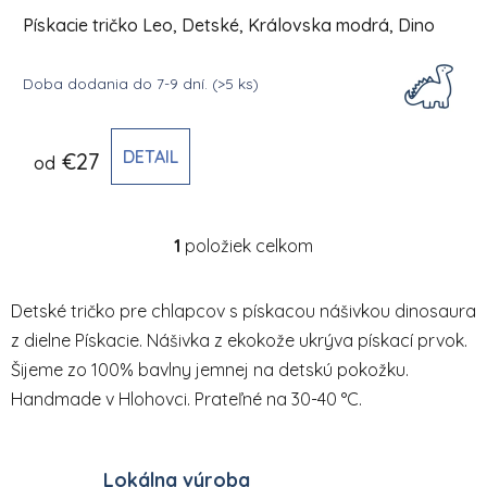
Pískacie tričko Leo, Detské, Královska modrá, Dino
Doba dodania do 7-9 dní.
(>5 ks)
DETAIL
€27
od
1
položiek celkom
Ovládacie prvky výpisu
Detské tričko pre chlapcov s pískacou nášivkou dinosaura
z dielne Pískacie. Nášivka z ekokože ukrýva pískací prvok.
Šijeme zo 100% bavlny jemnej na detskú pokožku.
Handmade v Hlohovci. Prateľné na 30-40 °C.
Lokálna výroba