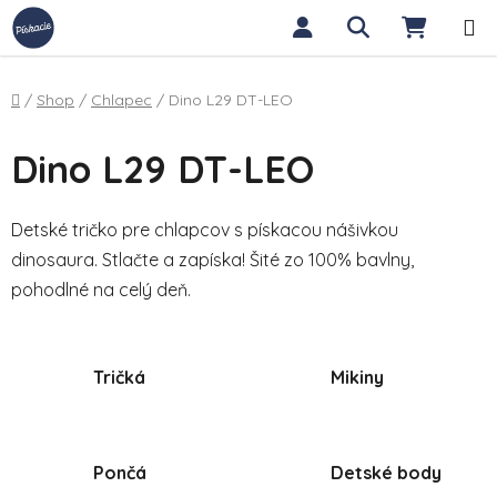
Prejsť na obsah
Hľadať
NÁKUP
Domov
/
Shop
/
Chlapec
/
Dino L29 DT-LEO
Dino L29 DT-LEO
Detské tričko pre chlapcov s pískacou nášivkou
dinosaura. Stlačte a zapíska! Šité zo 100% bavlny,
pohodlné na celý deň.
Tričká
Mikiny
Pončá
Detské body