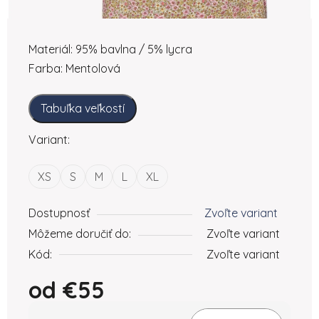
Materiál: 95% bavlna / 5% lycra
Farba: Mentolová
Tabuľka veľkostí
Variant:
XS
S
M
L
XL
Dostupnosť
Zvoľte variant
Môžeme doručiť do:
Zvoľte variant
Kód:
Zvoľte variant
od
€55
Jednotková cena: