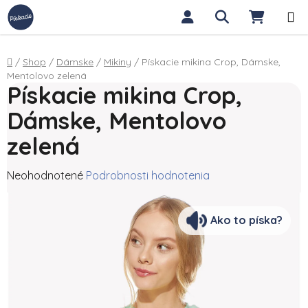
Prejsť na obsah
Hľadať
NÁKUP
Domov
/
Shop
/
Dámske
/
Mikiny
/
Pískacie mikina Crop, Dámske,
Mentolovo zelená
Pískacie mikina Crop,
Dámske, Mentolovo
zelená
Priemerné hodnotenie produktu je 0,0 z 5 hviezdičiek.
Neohodnotené
Podrobnosti hodnotenia
Ako to píska?