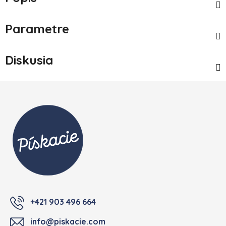
Parametre
Diskusia
Zápätie
+421 903 496 664
info@piskacie.com