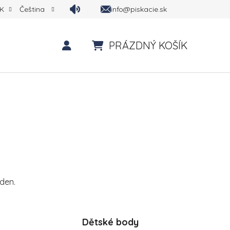
info@piskacie.sk
K
Čeština
PRÁZDNÝ KOŠÍK
NÁKUPNÍ KOŠÍK
 den.
Dětské body