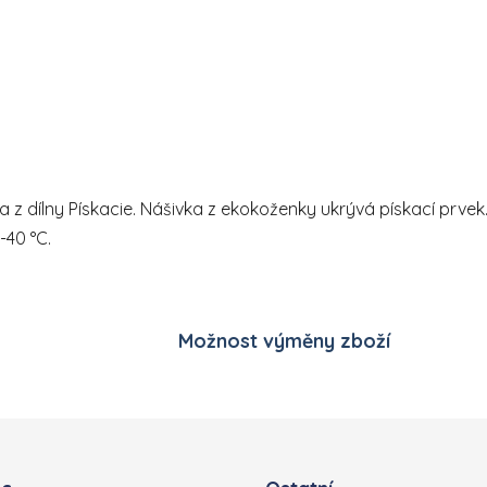
Ovládací prvky výpisu
ka z dílny Pískacie. Nášivka z ekokoženky ukrývá pískací prv
-40 °C.
Možnost výměny zboží