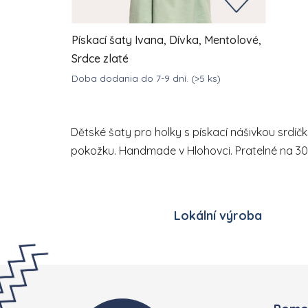
Pískací šaty Ivana, Dívka, Mentolové,
Srdce zlaté
Doba dodania do 7-9 dní.
(>5 ks)
DETAIL
943,60 Kč
od
Dětské šaty pro holky s pískací nášivkou srdíč
pokožku. Handmade v Hlohovci. Pratelné na 30
Lokální výroba
Zápatí