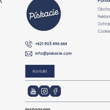
Pomo
Obcho
Reklam
Ochran
Cooki
+421 903 496 664
info@piskacie.com
Kontakt
Instagram