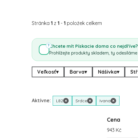
Stránka
1
z
1
-
1
položek celkem
Chcete mít Pískacie doma co nejdříve?
?
Prohlížejte produkty skladem, ty odesíláme
Veľkosť
▾
Barva
▾
Nášivka
▾
Stř
Aktívne:
L82
×
Srdce
×
Ivana
×
Cena
943
Kč