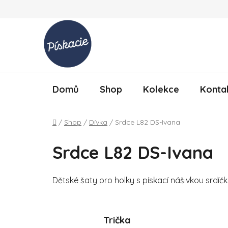
Přejít na obsah
Domů
Shop
Kolekce
Konta
Domů
/
Shop
/
Dívka
/
Srdce L82 DS-Ivana
Srdce L82 DS-Ivana
Dětské šaty pro holky s pískací nášivkou srdíčk
Trička