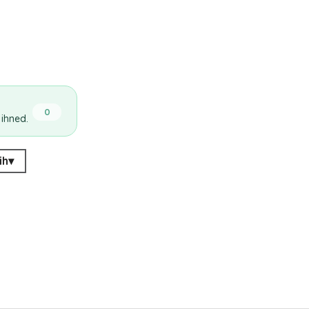
0
 ihned.
ih
▾