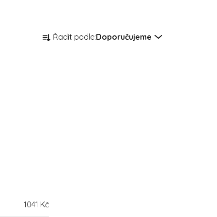
Řazení produktů
Řadit podle:
Doporučujeme
1041
Kč