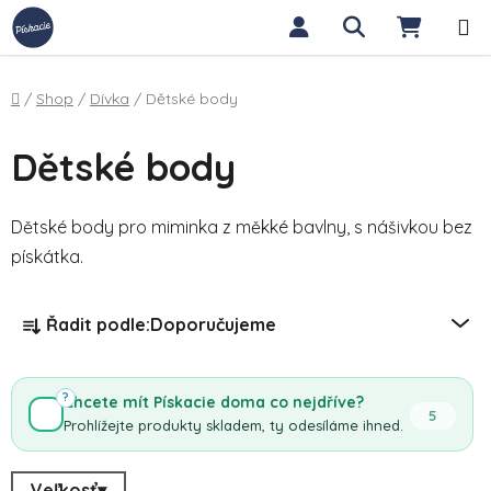
Přejít na obsah
Hledat
NÁKUP
Domů
/
Shop
/
Dívka
/
Dětské body
Dětské body
Dětské body pro miminka z měkké bavlny, s nášivkou bez
pískátka.
Řazení produktů
Řadit podle:
Doporučujeme
?
Chcete mít Pískacie doma co nejdříve?
5
Prohlížejte produkty skladem, ty odesíláme ihned.
Veľkosť
▾