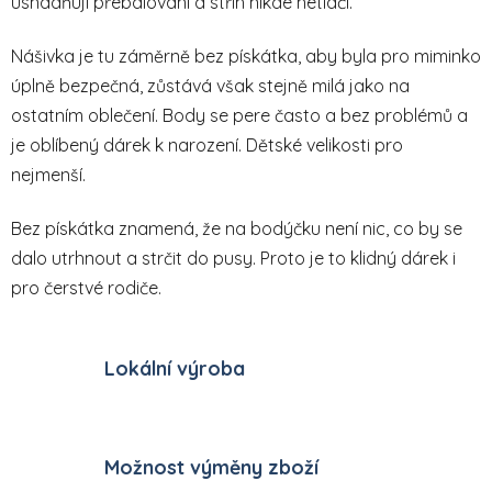
usnadňují přebalování a střih nikde netlačí.
Nášivka je tu záměrně bez pískátka, aby byla pro miminko
úplně bezpečná, zůstává však stejně milá jako na
ostatním oblečení. Body se pere často a bez problémů a
je oblíbený dárek k narození. Dětské velikosti pro
nejmenší.
Bez pískátka znamená, že na bodýčku není nic, co by se
dalo utrhnout a strčit do pusy. Proto je to klidný dárek i
pro čerstvé rodiče.
Lokální výroba
Možnost výměny zboží