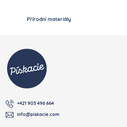
Přírodní materiály
Zápatí
+421 903 496 664
info@piskacie.com