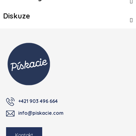
Diskuze
Zápatí
+421 903 496 664
info@piskacie.com
Kontakt