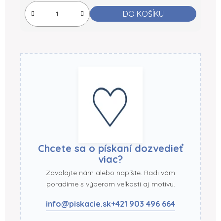
Měrná cena:
DO KOŠÍKU
Chcete sa o pískaní dozvedieť
viac?
Zavolajte nám alebo napíšte. Radi vám
poradíme s výberom veľkosti aj motívu.
info@piskacie.sk
+421 903 496 664