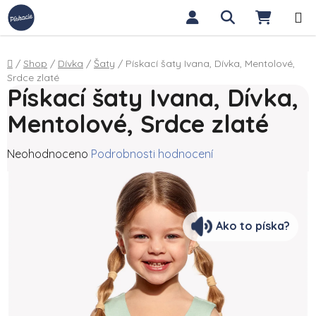
Přejít na obsah
Hledat
NÁKUP
Domů
/
Shop
/
Dívka
/
Šaty
/
Pískací šaty Ivana, Dívka, Mentolové,
Srdce zlaté
Pískací šaty Ivana, Dívka,
Mentolové, Srdce zlaté
Průměrné hodnocení produktu je 0,0 z 5 hvězdiček.
Neohodnoceno
Podrobnosti hodnocení
Ako to píska?