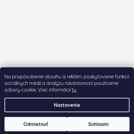
Na prispôsobenie obsahu a reklám, poskytovanie funkcií
sociálnych médií a analýzu návštevnosti používame
súbory cookie. Viac informácií
tu
.
Sledovať na Instagrame
Nastavenie
Vytvoril Shoptet Premium
a
Adatelier
Odmietnuť
Súhlasím
Copyright 2026
piskacie.com
. Všetky práva
vyhradené.
Upraviť nastavenie cookies