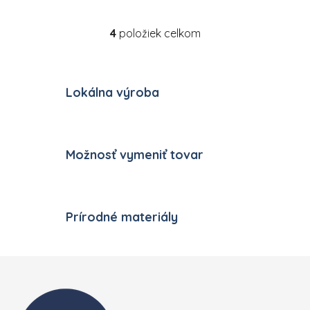
4
položiek celkom
Ovládacie prvky výpisu
Lokálna výroba
Možnosť vymeniť tovar
Prírodné materiály
Zápätie