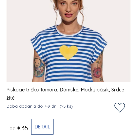
Pískacie tričko Tamara, Dámske, Modrý pásik, Srdce
žlté
Doba dodania do 7-9 dní.
(>5 ks)
DETAIL
€35
od