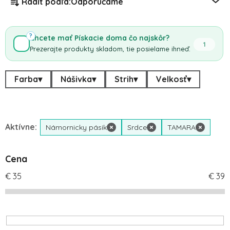
Radiť podľa:
Odporúčame
?
Chcete mať Pískacie doma čo najskôr?
1
Prezerajte produkty skladom, tie posielame ihneď.
Farba
▾
Nášivka
▾
Strih
▾
Velkosť
▾
Aktívne:
Námornicky pásik
×
Srdce
×
TAMARA
×
Cena
€
35
€
39