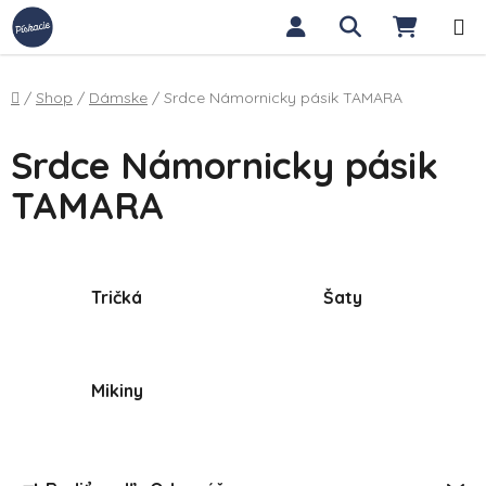
Prejsť na obsah
Hľadať
NÁKUP
Domov
/
Shop
/
Dámske
/
Srdce Námornicky pásik TAMARA
Srdce Námornicky pásik
TAMARA
Tričká
Šaty
Mikiny
Radenie produktov