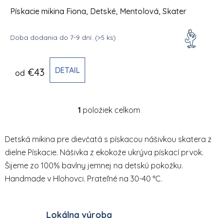
Pískacie mikina Fiona, Detské, Mentolová, Skater
Doba dodania do 7-9 dní.
(>5 ks)
DETAIL
€43
od
1
položiek celkom
Ovládacie prvky výpisu
Detská mikina pre dievčatá s pískacou nášivkou skatera z
dielne Pískacie. Nášivka z ekokože ukrýva pískací prvok.
Šijeme zo 100% bavlny jemnej na detskú pokožku.
Handmade v Hlohovci. Prateľné na 30-40 °C.
Lokálna výroba