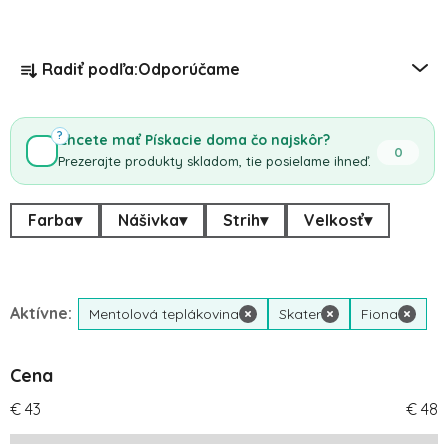
Radenie produktov
Radiť podľa:
Odporúčame
?
Chcete mať Pískacie doma čo najskôr?
0
Prezerajte produkty skladom, tie posielame ihneď.
Farba
▾
Nášivka
▾
Strih
▾
Velkosť
▾
Aktívne:
Mentolová teplákovina
×
Skater
×
Fiona
×
Cena
€
43
€
48