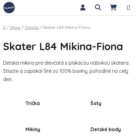
Prejsť na obsah
Hľadať
NÁKUP
Domov
/
Shop
/
Dievča
/
Skater L84 Mikina-Fiona
Skater L84 Mikina-Fiona
Detská mikina pre dievčatá s pískacou nášivkou skatera.
Stlačte a zapíska! Šité zo 100% bavlny, pohodlné na celý
deň.
Tričká
Šaty
Mikiny
Detské body