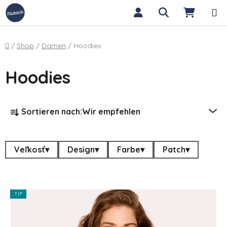
Zum Inhalt springen
Suchen
WARE
Startseite
/
Shop
/
Damen
/
Hoodies
Hoodies
Produktsortierung
Sortieren nach:
Wir empfehlen
Veľkosť
▾
Design
▾
Farbe
▾
Patch
▾
TIP
Liste der Produkte