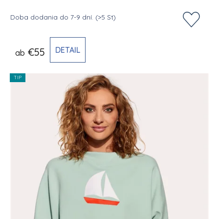
Doba dodania do 7-9 dní.
(>5 St)
DETAIL
€55
ab
TIP