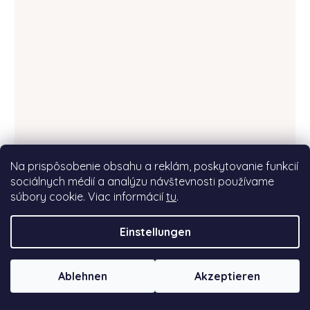
Na prispôsobenie obsahu a reklám, poskytovanie funkcií
sociálnych médií a analýzu návštevnosti používame
súbory cookie. Viac informácií
tu
.
Crop, Damen-Sweatshirt, Königsblau, Hund,
Einstellungen
Quietschen
Doba dodania do 7-9 dní.
(>5 St)
Ablehnen
Akzeptieren
DETAIL
€55
ab