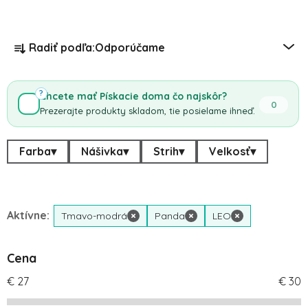
Radenie produktov
Radiť podľa:
Odporúčame
?
Chcete mať Pískacie doma čo najskôr?
0
Prezerajte produkty skladom, tie posielame ihneď.
Farba
▾
Nášivka
▾
Strih
▾
Velkosť
▾
Aktívne:
Tmavo-modrá
×
Panda
×
LEO
×
Cena
€
27
€
30