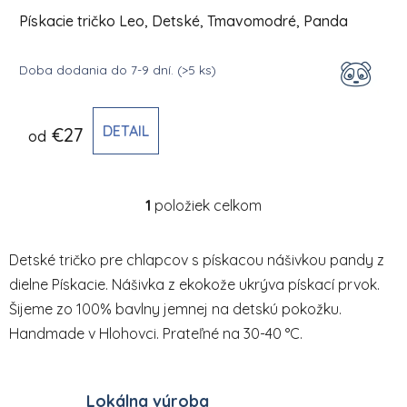
Pískacie tričko Leo, Detské, Tmavomodré, Panda
Doba dodania do 7-9 dní.
(>5 ks)
DETAIL
€27
od
1
položiek celkom
Ovládacie prvky výpisu
Detské tričko pre chlapcov s pískacou nášivkou pandy z
dielne Pískacie. Nášivka z ekokože ukrýva pískací prvok.
Šijeme zo 100% bavlny jemnej na detskú pokožku.
Handmade v Hlohovci. Prateľné na 30-40 °C.
Lokálna výroba