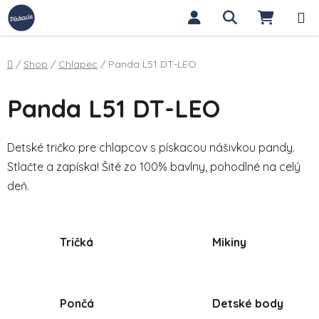
Prejsť na obsah
Hľadať
NÁKUP
Domov
/
Shop
/
Chlapec
/
Panda L51 DT-LEO
Panda L51 DT-LEO
Detské tričko pre chlapcov s pískacou nášivkou pandy.
Stlačte a zapíska! Šité zo 100% bavlny, pohodlné na celý
deň.
Tričká
Mikiny
Pončá
Detské body