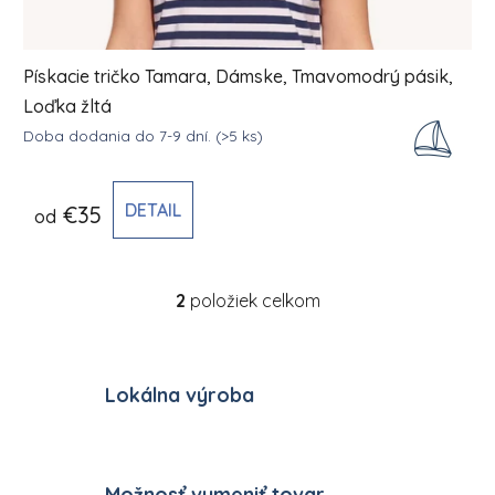
Pískacie tričko Tamara, Dámske, Tmavomodrý pásik,
Loďka žltá
Doba dodania do 7-9 dní.
(>5 ks)
DETAIL
€35
od
2
položiek celkom
Ovládacie prvky výpisu
Lokálna výroba
Možnosť vymeniť tovar