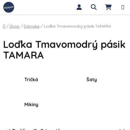
Prejsť na obsah
Hľadať
NÁKUP
Domov
/
Shop
/
Dámske
/
Loďka Tmavomodrý pásik TAMARA
Loďka Tmavomodrý pásik
TAMARA
Tričká
Šaty
Mikiny
Radenie produktov