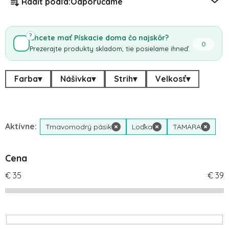
Radiť podľa:
Odporúčame
?
Chcete mať Pískacie doma čo najskôr?
0
Prezerajte produkty skladom, tie posielame ihneď.
Farba
▾
Nášivka
▾
Strih
▾
Velkosť
▾
Aktívne:
Tmavomodrý pásik
×
Loďka
×
TAMARA
×
Cena
€
35
€
39