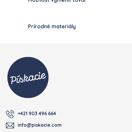
Prírodné materiály
Zápätie
+421 903 496 664
info@piskacie.com