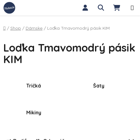
Prejsť na obsah
Hľadať
NÁKUP
Domov
/
Shop
/
Dámske
/
Loďka Tmavomodrý pásik KIM
Loďka Tmavomodrý pásik
KIM
Tričká
Šaty
Mikiny
Radenie produktov