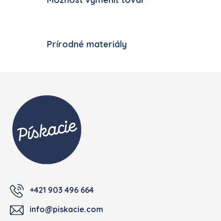
Prírodné materiály
Zápätie
+421 903 496 664
info@piskacie.com