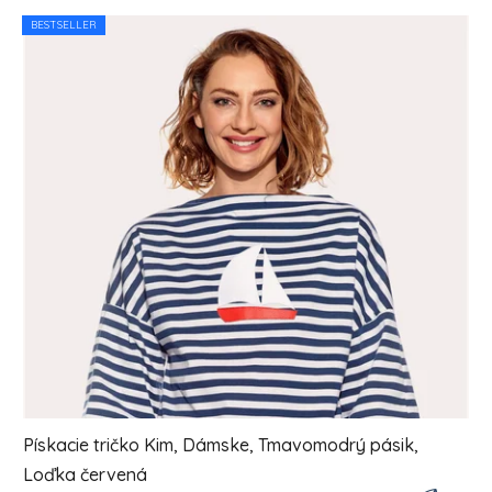
Výpis produktov
BESTSELLER
Pískacie tričko Kim, Dámske, Tmavomodrý pásik,
Loďka červená