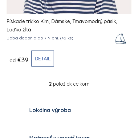
Pískacie tričko Kim, Dámske, Tmavomodrý pásik,
Loďka žltá
Doba dodania do 7-9 dní.
(>5 ks)
DETAIL
€39
od
2
položiek celkom
Ovládacie prvky výpisu
Lokálna výroba
Možnosť vymeniť tovar