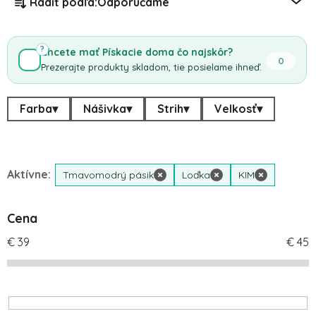
Radiť podľa:
Odporúčame
?
Chcete mať Pískacie doma čo najskôr?
0
Prezerajte produkty skladom, tie posielame ihneď.
Farba
▾
Nášivka
▾
Strih
▾
Velkosť
▾
Aktívne:
Tmavomodrý pásik
×
Loďka
×
KIM
×
Cena
€
39
€
45