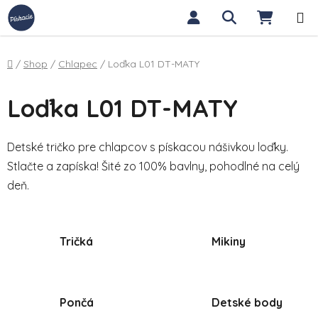
Prejsť na obsah
Hľadať
NÁKUP
Domov
/
Shop
/
Chlapec
/
Loďka L01 DT-MATY
Loďka L01 DT-MATY
Detské tričko pre chlapcov s pískacou nášivkou loďky.
Stlačte a zapíska! Šité zo 100% bavlny, pohodlné na celý
deň.
Tričká
Mikiny
Pončá
Detské body