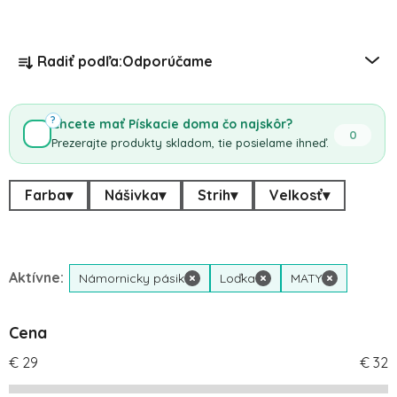
Radenie produktov
Radiť podľa:
Odporúčame
?
Chcete mať Pískacie doma čo najskôr?
0
Prezerajte produkty skladom, tie posielame ihneď.
Farba
▾
Nášivka
▾
Strih
▾
Velkosť
▾
Aktívne:
Námornicky pásik
×
Loďka
×
MATY
×
Cena
€
29
€
32