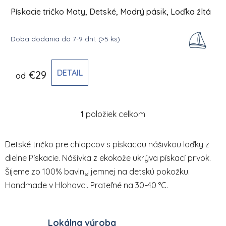
Pískacie tričko Maty, Detské, Modrý pásik, Loďka žltá
Doba dodania do 7-9 dní.
(>5 ks)
DETAIL
€29
od
1
položiek celkom
Ovládacie prvky výpisu
Detské tričko pre chlapcov s pískacou nášivkou loďky z
dielne Pískacie. Nášivka z ekokože ukrýva pískací prvok.
Šijeme zo 100% bavlny jemnej na detskú pokožku.
Handmade v Hlohovci. Prateľné na 30-40 °C.
Lokálna výroba