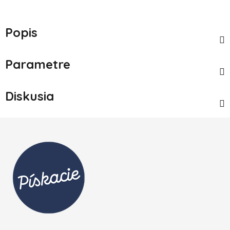
Popis
Parametre
Diskusia
Zápätie