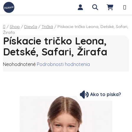
Prejsť na obsah
Hľadať
NÁKUP
Domov
/
Shop
/
Dievča
/
Tričká
/
Pískacie tričko Leona, Detské, Safari,
Žirafa
Pískacie tričko Leona,
Detské, Safari, Žirafa
Priemerné hodnotenie produktu je 0,0 z 5 hviezdičiek.
Neohodnotené
Podrobnosti hodnotenia
Ako to píska?