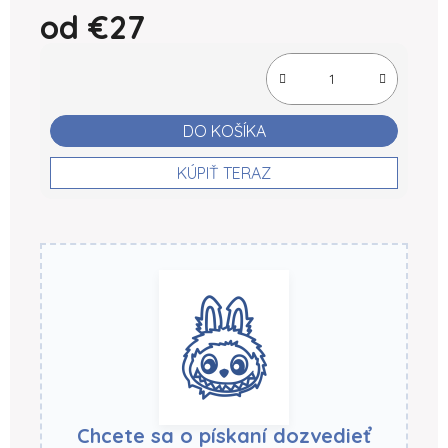
od
€27
Jednotková cena:
DO KOŠÍKA
KÚPIŤ TERAZ
Chcete sa o pískaní dozvedieť