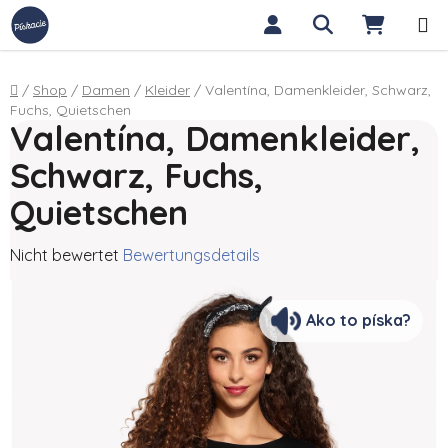
Zum Inhalt springen
Suchen
WARE
Startseite
/
Shop
/
Damen
/
Kleider
/
Valentína, Damenkleider, Schwarz,
Fuchs, Quietschen
Valentína, Damenkleider,
Schwarz, Fuchs,
Quietschen
Die durchschnittliche Produktbewertung ist 0,0 von 5 Sterne
Nicht bewertet
Bewertungsdetails
Ako to píska?