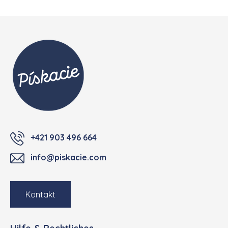
Fußzeile
+421 903 496 664
info@piskacie.com
Kontakt