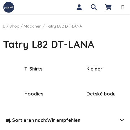
Zum Inhalt springen
Suchen
WARE
Startseite
/
Shop
/
Mädchen
/
Tatry L82 DT-LANA
Tatry L82 DT-LANA
T-Shirts
Kleider
Hoodies
Detské body
Produktsortierung
Sortieren nach:
Wir empfehlen