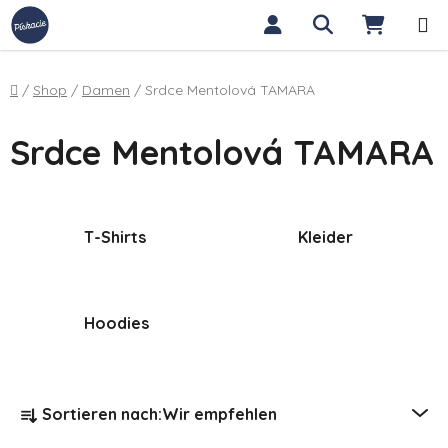
Zum Inhalt springen
Suchen
WARE
Startseite
/
Shop
/
Damen
/
Srdce Mentolová TAMARA
Srdce Mentolová TAMARA
T-Shirts
Kleider
Hoodies
Produktsortierung
Sortieren nach:
Wir empfehlen