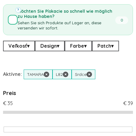
?
Möchten Sie Pískacie so schnell wie möglich
zu Hause haben?
0
Sehen Sie sich Produkte auf Lager an, diese
versenden wir sofort.
Veľkosť
▾
Design
▾
Farbe
▾
Patch
▾
Aktívne:
TAMARA
×
L82
×
Srdce
×
Preis
€
35
€
39