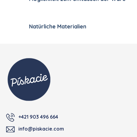
Natürliche Materialien
Fußzeile
+421 903 496 664
info@piskacie.com