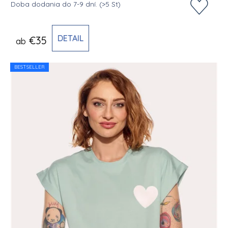
Doba dodania do 7-9 dní.
(>5 St)
DETAIL
€35
ab
BESTSELLER