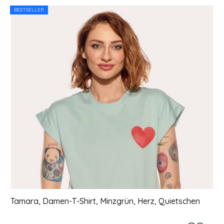
Liste der Produkte
BESTSELLER
Tamara, Damen-T-Shirt, Minzgrün, Herz, Quietschen