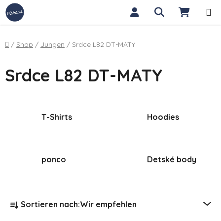
Zum Inhalt springen
Suchen
WARE
Startseite
/
Shop
/
Jungen
/
Srdce L82 DT-MATY
Srdce L82 DT-MATY
T-Shirts
Hoodies
ponco
Detské body
Produktsortierung
Sortieren nach:
Wir empfehlen