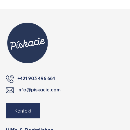
Fußzeile
+421 903 496 664
info@piskacie.com
Kontakt