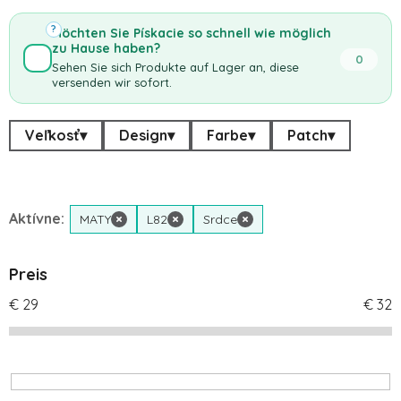
?
Möchten Sie Pískacie so schnell wie möglich
zu Hause haben?
0
Sehen Sie sich Produkte auf Lager an, diese
versenden wir sofort.
Veľkosť
▾
Design
▾
Farbe
▾
Patch
▾
Aktívne:
MATY
×
L82
×
Srdce
×
Preis
€
29
€
32