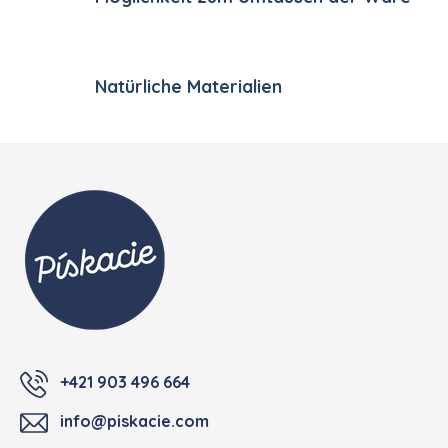
Natürliche Materialien
Fußzeile
+421 903 496 664
info@piskacie.com