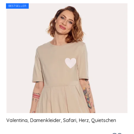
Liste der Produkte
BESTSELLER
Valentina, Damenkleider, Safari, Herz, Quietschen