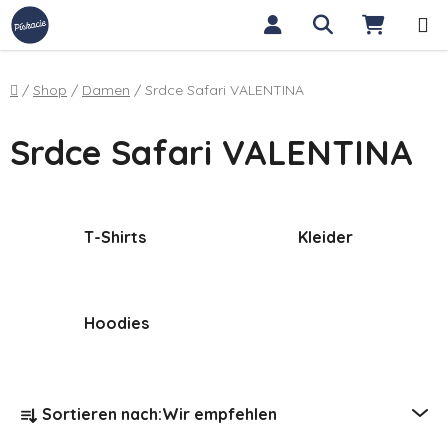
Zum Inhalt springen
Suchen
WARE
Startseite
/
Shop
/
Damen
/
Srdce Safari VALENTINA
Srdce Safari VALENTINA
T-Shirts
Kleider
Hoodies
Produktsortierung
Sortieren nach:
Wir empfehlen