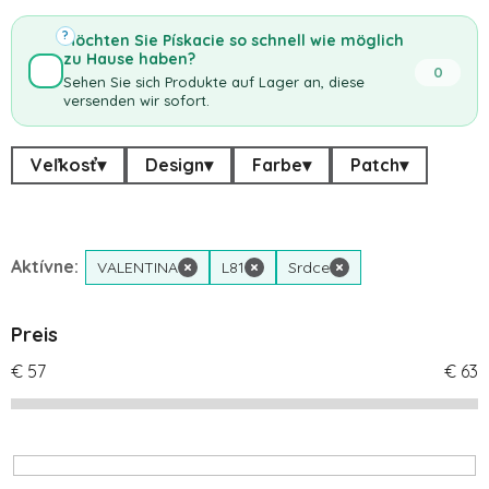
?
Möchten Sie Pískacie so schnell wie möglich
zu Hause haben?
0
Sehen Sie sich Produkte auf Lager an, diese
versenden wir sofort.
Veľkosť
▾
Design
▾
Farbe
▾
Patch
▾
Aktívne:
VALENTINA
×
L81
×
Srdce
×
Preis
€
57
€
63