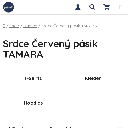
Zum Inhalt springen
Suchen
WARE
Startseite
/
Shop
/
Damen
/
Srdce Červený pásik TAMARA
Srdce Červený pásik
TAMARA
T-Shirts
Kleider
Hoodies
Produktsortierung