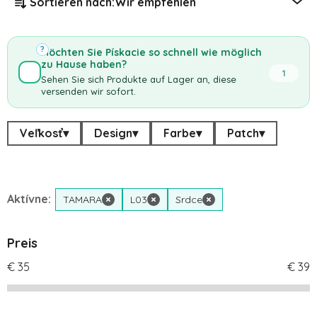
Sortieren nach:
Wir empfehlen
?
Möchten Sie Pískacie so schnell wie möglich
zu Hause haben?
1
Sehen Sie sich Produkte auf Lager an, diese
versenden wir sofort.
Veľkosť
▾
Design
▾
Farbe
▾
Patch
▾
Aktívne:
TAMARA
×
L03
×
Srdce
×
Preis
€
35
€
39